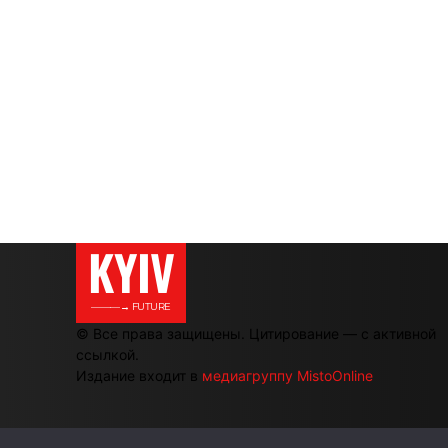
KYIV
———→ FUTURE
© Все права защищены. Цитирование — с активной
ссылкой.
Издание входит в
медиагруппу MistoOnline