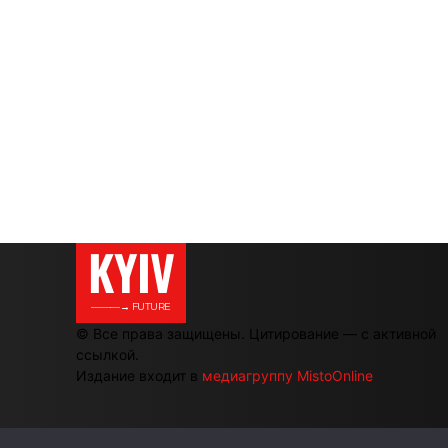
KYIV
———→ FUTURE
© Все права защищены. Цитирование — с активной
ссылкой.
Издание входит в
медиагруппу MistoOnline