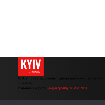
KYIV
———→ FUTURE
© Все права защищены. Цитирование — с активной
ссылкой.
Издание входит в
медиагруппу MistoOnline