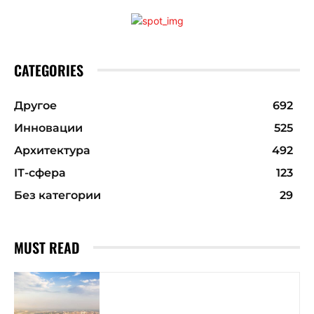
CATEGORIES
Другое
692
Инновации
525
Архитектура
492
ІТ-сфера
123
Без категории
29
MUST READ