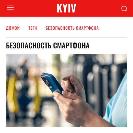
KYIV
ДОМОЙ
ТЕГИ
БЕЗОПАСНОСТЬ СМАРТФОНА
БЕЗОПАСНОСТЬ СМАРТФОНА