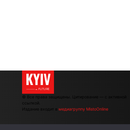
KYIV
———→ FUTURE
© Все права защищены. Цитирование — с активной
ссылкой.
Издание входит в
медиагруппу MistoOnline