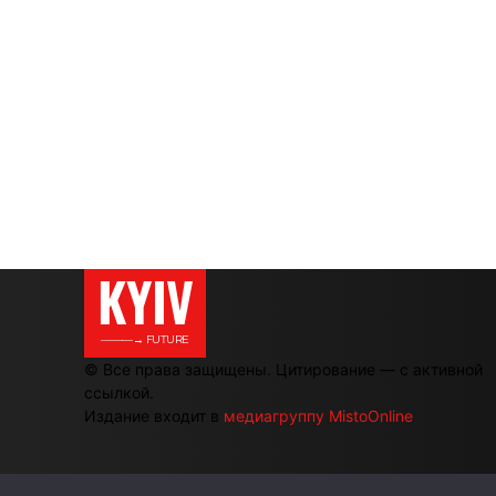
KYIV
———→ FUTURE
© Все права защищены. Цитирование — с активной
ссылкой.
Издание входит в
медиагруппу MistoOnline