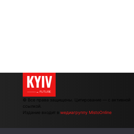
KYIV
———→ FUTURE
© Все права защищены. Цитирование — с активной
ссылкой.
Издание входит в
медиагруппу MistoOnline