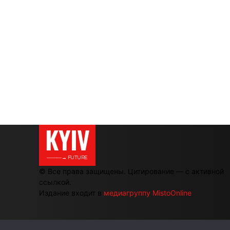
KYIV
———→ FUTURE
© Все права защищены. Цитирование — с активной
ссылкой.
Издание входит в
медиагруппу MistoOnline