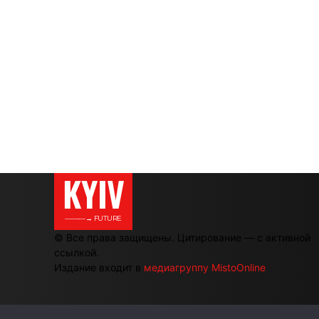
KYIV
———→ FUTURE
© Все права защищены. Цитирование — с активной
ссылкой.
Издание входит в
медиагруппу MistoOnline