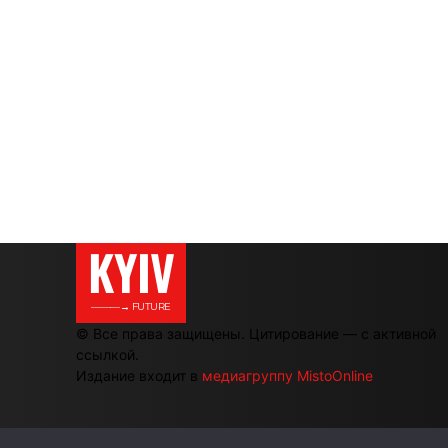
KYIV
———→ FUTURE
© Все права защищены. Цитирование — с активной
ссылкой.
Издание входит в
медиагруппу MistoOnline