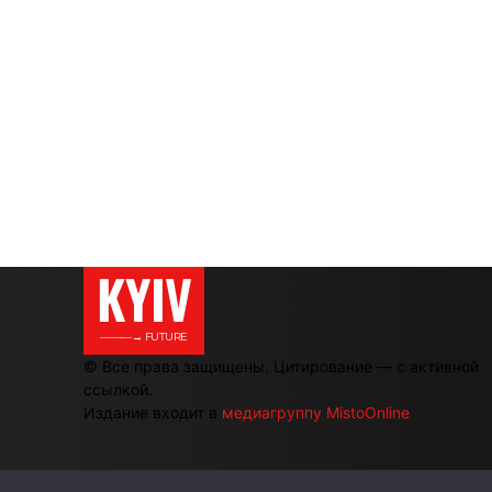
KYIV
———→ FUTURE
© Все права защищены. Цитирование — с активной
ссылкой.
Издание входит в
медиагруппу MistoOnline