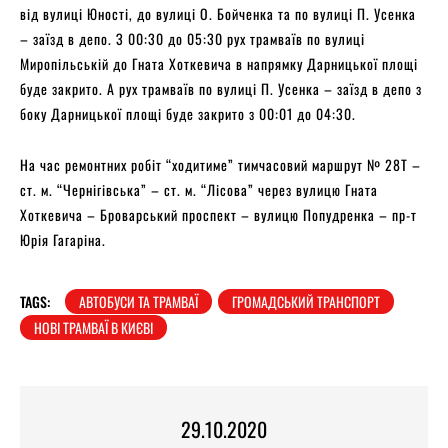
від вулиці Юності, до вулиці О. Бойченка та по вулиці П. Усенка
– заїзд в депо. З 00:30 до 05:30 рух трамваїв по вулиці
Миропільській до Гната Хоткевича в напрямку Дарницької площі
буде закрито. А рух трамваїв по вулиці П. Усенка – заїзд в депо з
боку Дарницької площі буде закрито з 00:01 до 04:30.
На час ремонтних робіт “ходитиме” тимчасовий маршрут № 28Т –
ст. м. “Чернігівська” – ст. м. “Лісова” через вулицю Гната
Хоткевича – Броварський проспект – вулицю Попудренка – пр-т
Юрія Гагаріна.
TAGS:
АВТОБУСИ ТА ТРАМВАЇ
ГРОМАДСЬКИЙ ТРАНСПОРТ
НОВІ ТРАМВАЇ В КИЄВІ
29.10.2020