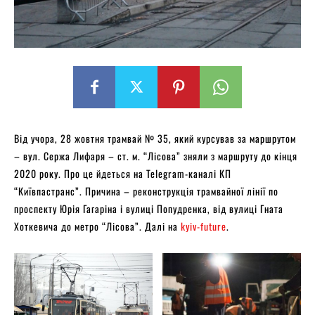
Від учора, 28 жовтня трамвай № 35, який курсував за маршрутом
– вул. Сержа Лифаря – ст. м. “Лісова” зняли з маршруту до кінця
2020 року. Про це йдеться на Telegram-каналі КП
“Київпастранс”. Причина – реконструкція трамвайної лінії по
проспекту Юрія Гагаріна і вулиці Попудренка, від вулиці Гната
Хоткевича до метро “Лісова”. Далі на
kyiv-future
.