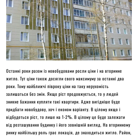
Останні роки разом із новобудовами росли ціни і на вторинне
житло. Тут ціни також досягли свого максимуму за останні два
роки. Тому найближчі півроку ціни на таку нерухомість
залишаться без змін. Якщо ріст продовжується, то у людей
зникне бажання купляти такі квартири. Адже вигідніше буде
придбати новобудову, хоч і економ варіанту. В цілому якщо і
відбудеться ріст, то лише на 1-2%. В цілому це буде залежати
від розташування будинку і його зовнішній вигляд. На вторинному
ринку найбільшу роль грає локація, де знаходиться житло. Район,