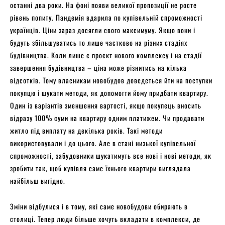
останні два роки. На фоні появи великої пропозиції не росте
рівень попиту. Пандемія вдарила по купівельній спроможності
українців. Ціни зараз досягли свого максимуму. Якщо вони і
будуть збільшуватись то лише частково на різних стадіях
будівництва. Коли лише є проєкт нового комплексу і на стадії
завершення будівництва – ціна може різнитись на кілька
відсотків. Тому власникам новобудов доведеться йти на поступки
покупцю і шукати методи, як допомогти йому придбати квартиру.
Один із варіантів зменшення вартості, якщо покупець вносить
відразу 100% суми на квартиру одним платижем. Чи продавати
житло під виплату на декілька років. Такі методи
використовували і до цього. Але в стані низької купівельної
спроможності, забудовники шукатимуть все нові і нові методи, як
зробити так, щоб купівля саме їхнього квартири виглядала
найбільш вигідно.
Зміни відбулися і в тому, які саме новобудови обирають в
столиці. Тепер люди більше хочуть вкладати в комплекси, де