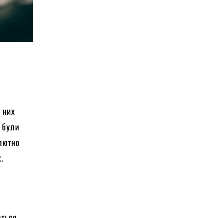
 них
х були
лютно
.
ться,