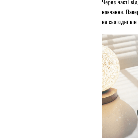
Через часті ві
навчання. Паве
на сьогодні ві