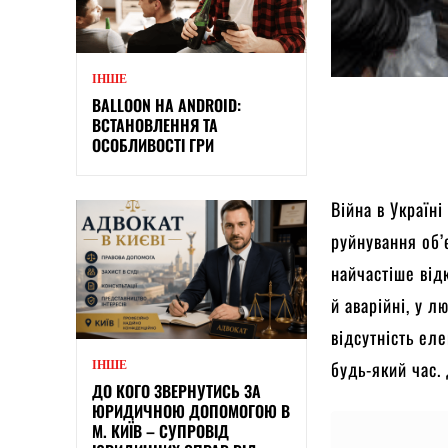
ІНШЕ
BALLOON НА ANDROID:
ВСТАНОВЛЕННЯ ТА
ОСОБЛИВОСТІ ГРИ
Війна в Україн
руйнування об’
найчастіше від
й аварійні, у 
відсутність еле
будь-який час.
ІНШЕ
ДО КОГО ЗВЕРНУТИСЬ ЗА
ЮРИДИЧНОЮ ДОПОМОГОЮ В
М. КИЇВ – СУПРОВІД