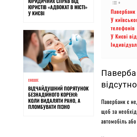
ЮРИДИЧНИХ СПРАВ ВІД
ЮРИСТІВ «АДВОКАТ В МІСТІ»
Павербанк 
У КИЄВІ
У київсько
телефонів
У Києві ві
Індивідуал
Паверба
ІНШЕ
відсутно
ВІДЧАЙДУШНИЙ ПОРЯТУНОК
БЕЗНАДІЙНОГО КОРЕНЯ:
КОЛИ ВИДАЛЯТИ РАНО, А
Павербанк є не
ПЛОМБУВАТИ ПІЗНО
щоб за необхід
автомобіль або