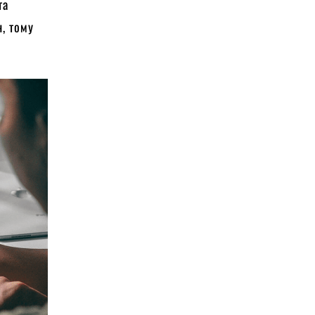
та
, тому