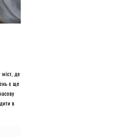
 міст, де
ень є ще
часову
ядити в