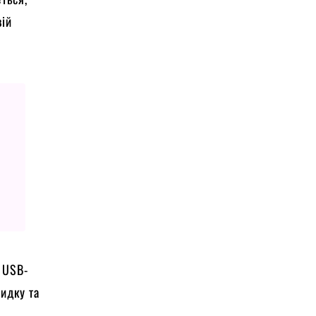
вій
 USB-
видку та