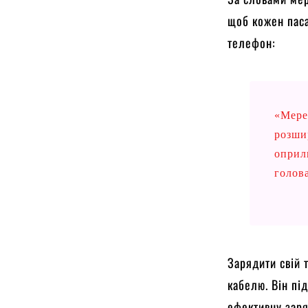
щоб кожен паса
телефон:
«Мере
розши
оприл
голов
Зарядити свій 
кабелю. Він пі
ефективну заря