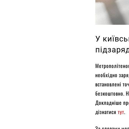
У київс
підзаря
Метрополітеном
необхідно заря
встановлені то
безкоштовно. Н
Докладніше про
дізнатися
тут
.
За словами мер