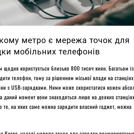
ькому метро є мережа точок для
дки мобільних телефонів
 щодня користується близько 800 тисяч киян. Багатьом із
дити телефон, тому за рішенням міської влади на станція
чки з USB-зарядками. Ними може скористатися кожен абсо
а даний момент вони знаходяться лише на деяких станціях
 те, на яких саме можна зарядити власний гаджет, можна
а Києва, надалі мережа точок для зарядки розширюватиме