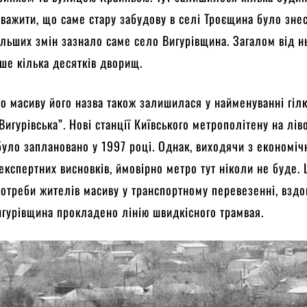
уважити, що саме стару забудову в селі Троєщина було зне
ільших змін зазнало саме село Вигурівщина. Загалом від н
ше кілька десятків дворищ.
о масиву його назва також залишилася у найменуванні гіл
Вигурівська”. Нові станції Київського метрополітену на лів
було заплановано у 1997 році. Однак, виходячи з економіч
 експертних висновків, ймовірно метро тут ніколи не буде.
отреби жителів масиву у транспортному перевезенні, взд
игурівщина прокладено лінію швидкісного трамвая.