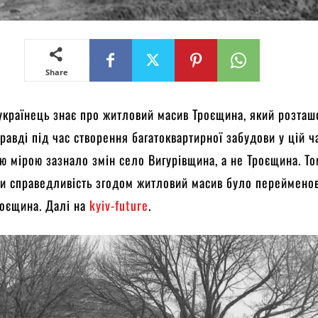
Share
українець знає про житловий масив Троєщина, який розташ
правді під час створення багатоквартирної забудови у цій ч
ю мірою зазнало змін село Вигурівщина, а не Троєщина. То
и справедливість згодом житловий масив було переймено
роєщина. Далі на
kyiv-future
.