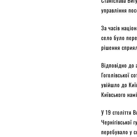
Станіслава Виг
управління по
За часів націо
село було пере
рішення сприял
Відповідно до 
Гоголівської со
увійшло до Київ
Київського намі
У 19 століття 
Чернігівської 
перебувало у с