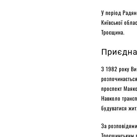
У період Радян
Київської обла
Троєщина.
Приєдна
З 1982 року Ви
розпочинається
проспект Маяко
Навколо трансп
будуватися жит
За розповідями
Троєщинським р