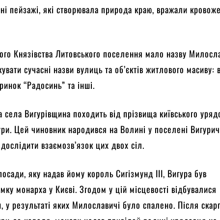
ні пейзажі, які створювала природа краю, вражали кровож
ого Князівства Литовського поселення мало назву Милосла
увати сучасні назви вулиць та об’єктів житлового масиву:
ринок “Радосинь” та інші.
а села Вигурівщина походить від прізвища київського уря
ури. Цей чиновник народився на Волині у поселені Вигурич
 дослідити взаємозв’язок цих двох сіл.
посади, яку надав йому король Сигізмунд ІІІ, Вигура був
мку монарха у Києві. Згодом у цій місцевості відбувалися
и, у результаті яких Милославичі було спалено. Після скар