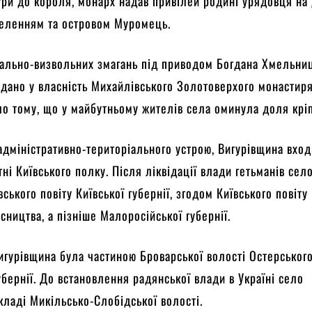
ури до короля, монарх надав привілей родині урядовця на
селенням та островом Муромець.
нально-визвольних змагань під приводом Богдана Хмельни
дано у власність Михайлівського Золотоверхого монастиря
о тому, що у майбутньому жителів села оминула доля кріп
адміністративно-територіального устрою, Вигурівщина вхо
тні Київського полку. Після ліквідації влади гетьманів сел
ського повіту Київської губернії, згодом Київського повіту
сництва, а пізніше Малоросійської губернії.
Вигурівщина була частиною Броварської волості Остерського
губернії. До встановлення радянської влади в Україні село
кладі Микільсько-Слобідської волості.