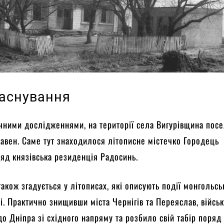
заснування
ичними дослідженнями, на території села Вигурівщина пос
давен. Саме тут знаходилося літописне містечко Городець
ряд князівська резиденція Радосинь.
акож згадується у літописах, які описують події монгольсь
і. Практично знищивши міста Чернігів та Переяслав, війсь
до Дніпра зі східного напряму та розбило свій табір поряд