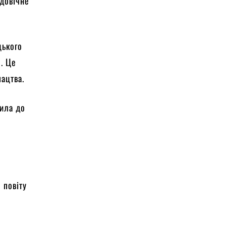
 довічне
цького
. Це
ацтва.
дила до
о
 повіту