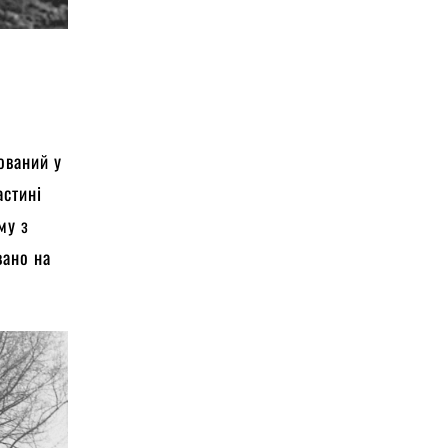
ований у
астині
му з
вано на