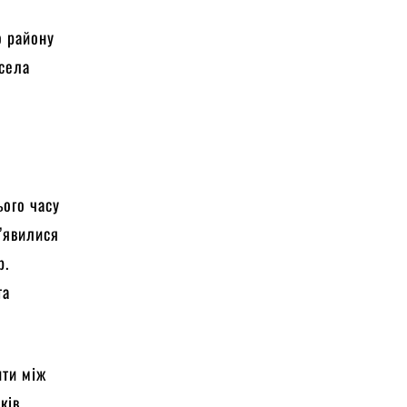
о району
 села
ього часу
з’явилися
р.
та
ити між
ків.