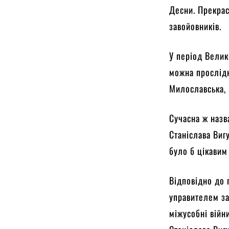
Десни. Прекрас
завойовників.
У період Велик
можна прослідк
Милославська, 
Сучасна ж назв
Станіслава Виг
було б цікавим
Відповідно до 
управителем за
міжусобні війн