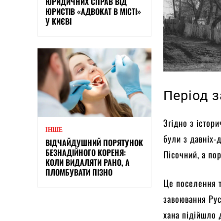
ЮРИДИЧНИХ СПРАВ ВІД
ЮРИСТІВ «АДВОКАТ В МІСТІ»
У КИЄВІ
Період 
Згідно з істор
ІНШЕ
були з давніх-
ВІДЧАЙДУШНИЙ ПОРЯТУНОК
БЕЗНАДІЙНОГО КОРЕНЯ:
Пісочний, а по
КОЛИ ВИДАЛЯТИ РАНО, А
ПЛОМБУВАТИ ПІЗНО
Це поселення т
завоювання Рус
хана підійшло 