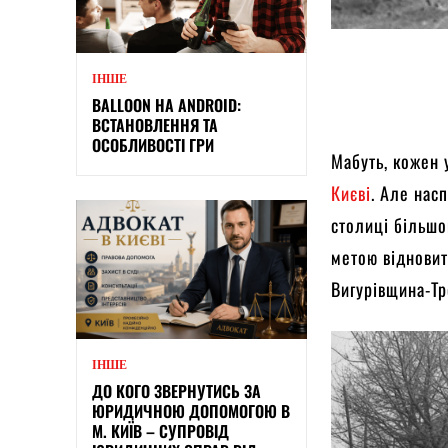
ІНШЕ
BALLOON НА ANDROID:
ВСТАНОВЛЕННЯ ТА
ОСОБЛИВОСТІ ГРИ
Мабуть, кожен 
Києві
. Але нас
столиці більшо
метою відновит
Вигурівщина-Т
ІНШЕ
ДО КОГО ЗВЕРНУТИСЬ ЗА
ЮРИДИЧНОЮ ДОПОМОГОЮ В
М. КИЇВ – СУПРОВІД