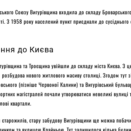
ського Союзу Вигурівщина входила до складу Броварськог
сті. З 1958 року населений пункт приєднали до сусіднього
ння до Києва
гурівщина та Троєщина увійшли до складу міста Києва. З ц
 розбудова нового житлового масиву столиці. Згодом тут 
вського (пізніше Червоної Калини) та Вигурівський бульва
ортних магістралей почали утворюватися невеликі вулиці 
лові квартали.
 старожилів, стару забудову Вигурівщини ще можна побач
инком та вулицею Крайньою. Тут залишилося кілька будин