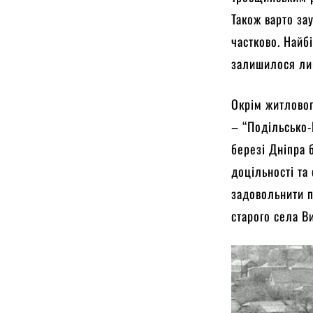
Також варто за
частково. Найб
залишилося ли
Окрім житловог
– “Подільсько-
березі Дніпра 
доцільності та
задовольнити п
старого села В