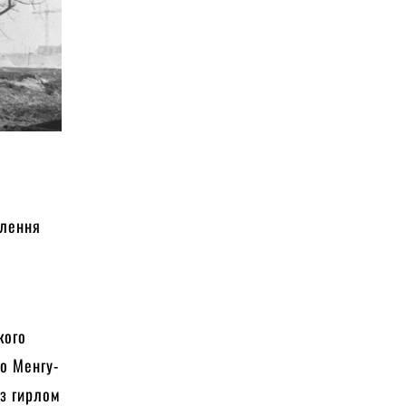
елення
кого
ко Менгу-
 з гирлом