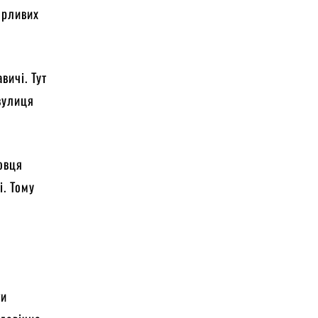
ерливих
вичі. Тут
 вулиця
довця
і. Тому
ги