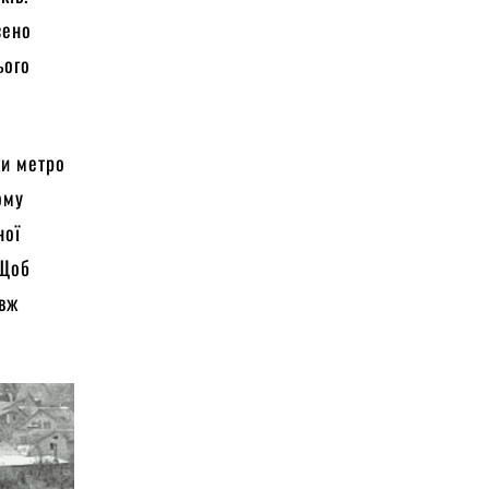
сено
ього
ки метро
ому
ної
 Щоб
овж