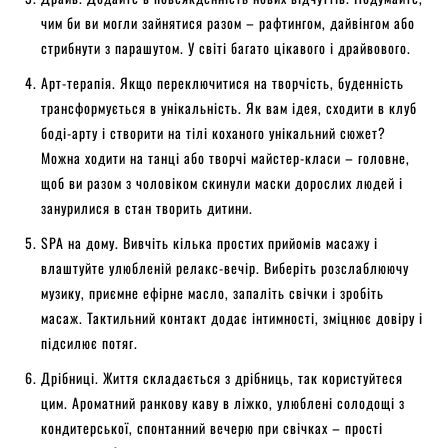
чим би ви могли зайнятися разом – рафтингом, дайвінгом або
стрибнути з парашутом. У світі багато цікавого і драйвового.
Арт-терапія. Якщо переключитися на творчість, буденність
трансформується в унікальність. Як вам ідея, сходити в клуб
боді-арту і створити на тілі коханого унікальний сюжет?
Можна ходити на танці або творчі майстер-класи – головне,
щоб ви разом з чоловіком скинули маски дорослих людей і
занурилися в стан творить дитини.
SPA на дому. Вивчіть кілька простих прийомів масажу і
влаштуйте улюбленій релакс-вечір. Виберіть розслаблюючу
музику, приємне ефірне масло, запаліть свічки і зробіть
масаж. Тактильний контакт додає інтимності, зміцнює довіру і
підсилює потяг.
Дрібниці. Життя складається з дрібниць, так користуйтеся
цим. Ароматний ранкову каву в ліжко, улюблені солодощі з
кондитерської, спонтанний вечерю при свічках – прості