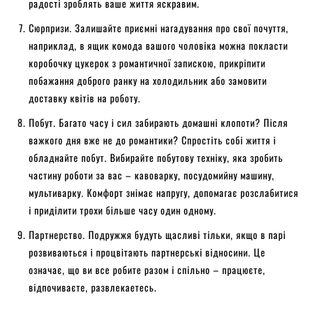
радості зроблять ваше життя яскравим.
Сюрпризи. Залишайте приємні нагадування про свої почуття,
наприклад, в ящик комода вашого чоловіка можна покласти
коробочку цукерок з романтичної запискою, прикріпити
побажання доброго ранку на холодильник або замовити
доставку квітів на роботу.
Побут. Багато часу і сил забирають домашні клопоти? Після
важкого дня вже не до романтики? Спростіть собі життя і
обладнайте побут. Вибирайте побутову техніку, яка зробить
частину роботи за вас – кавоварку, посудомийну машину,
мультиварку. Комфорт знімає напругу, допомагає розслабитися
і приділити трохи більше часу один одному.
Партнерство. Подружжя будуть щасливі тільки, якщо в парі
розвиваються і процвітають партнерські відносини. Це
означає, що ви все робите разом і спільно – працюєте,
відпочиваєте, развлекаетесь.