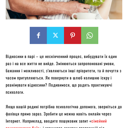
Відносини в парі – це нескінченний процес, вибудувати їх один
раз і на все життя не вийде. Змінюються запропоновані умови,
бажання і можливості, з’являються інші пріоритети, та й почуття з
часом притупляються. Як повернути в шлюб колишню іскру і
реанімувати відносини? Подивимося, що радять практикуючі
психологи.
Якщо вашій родині потрібна психологічна допомога, зверніться до
фахівця прямо зараз. Зробити це можна навіть онлайн через
Інтернет. Наприклад, вводите пошуковик запит «
сімейний
психотерапевт Київ
» і отримуєте десятки пропозицій від