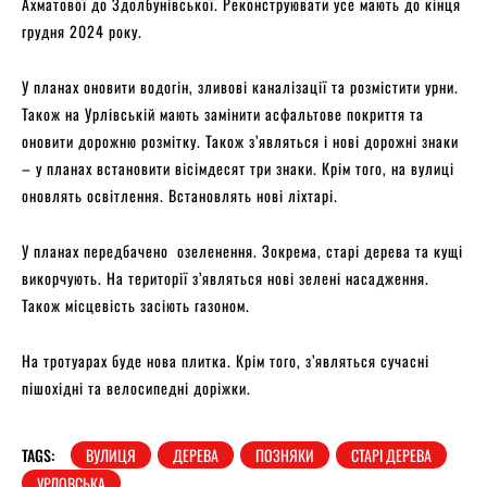
Ахматової до Здолбунівської. Реконструювати усе мають до кінця
грудня 2024 року.
У планах оновити водогін, зливові каналізації та розмістити урни.
Також на Урлівській мають замінити асфальтове покриття та
оновити дорожню розмітку. Також з’являться і нові дорожні знаки
– у планах встановити вісімдесят три знаки. Крім того, на вулиці
оновлять освітлення. Встановлять нові ліхтарі.
У планах передбачено озеленення. Зокрема, старі дерева та кущі
викорчують. На території з’являться нові зелені насадження.
Також місцевість засіють газоном.
На тротуарах буде нова плитка. Крім того, з’являться сучасні
пішохідні та велосипедні доріжки.
TAGS:
ВУЛИЦЯ
ДЕРЕВА
ПОЗНЯКИ
СТАРІ ДЕРЕВА
УРЛОВСЬКА