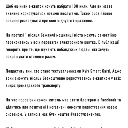
Щоб оцінити е-квиток хочуть набрати 100 киян. Але ви маєте
активно користуватись новими послугами. Також обов’язково
повинні розказувати про свої відчуття і враження.
На протязі 1 місяця бажаючі мешканці міста можуть самостійно
переконатись у всіх перевагах електронного квитка. В публікації
говорять про те, що шукають небайдужих людей, які хочуть
покращувати столицю разом.
Пощастить тим, хто стане тестувальниками Kyiv Smart Card. Адже
вони зможуть місяць безкоштовно користуватись е-квитком у всіх
видах громадського транспорту.
На час перевірки кожен житель має стати блогером в Facebook та
ділитись про позитивні і негативні моменти користування новою
системою. У записів має бути хештег #ятестуюеквиток.