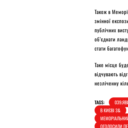
Також в Меморі
змінної експози
публічних вист
об’єднати ланд
стати багатофу
Таке місце буд
відчувають від
незліченну кіл
TAGS:
039;Я
В КИЄВІ З&
МЕМОРІАЛЬНИЙ
ОГОЛОСИЛИ ПЕ