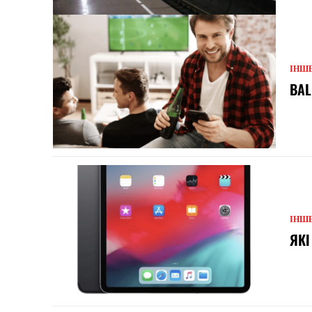
ІНШ
BAL
ІНШ
ЯКІ