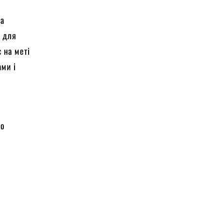
та
р для
 на меті
ами і
е
ро