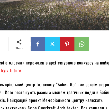
Share
єві оголосили переможців архітектурного конкурсу на най
а
kyiv-future
.
еморіальний центр Голокосту “Бабин Яр” вже зовсім скор
єві. Його розташують разом з місцем трагічних подій в Баб
ків. Найкращий проект Меморіального центру належить
архітектурному бюро Querkraft Architekten. Вся концепція