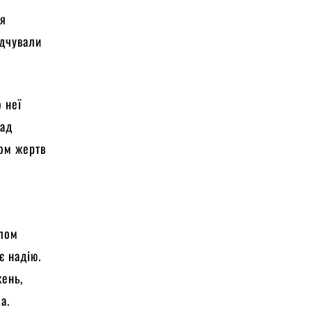
ня
ідчували
 неї
над
хом жертв
тлом
є надію.
жень,
а.