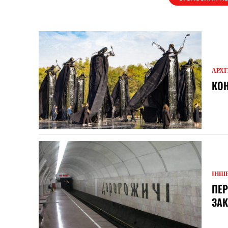
АРХІ
КОН
ІНШ
ПЕР
ЗАК