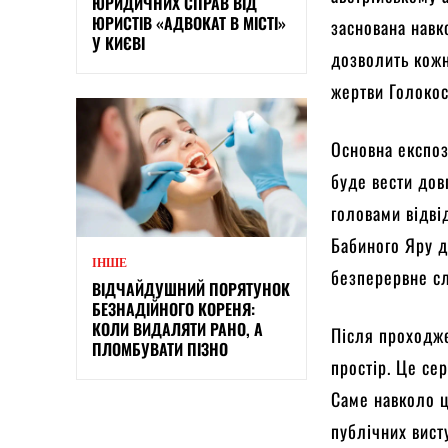
ЮРИДИЧНИХ СПРАВ ВІД
ЮРИСТІВ «АДВОКАТ В МІСТІ»
заснована навк
У КИЄВІ
дозволить кожн
жертви Голокос
Основна експоз
буде вести довг
головами відві
Бабиного Яру д
ІНШЕ
безперервне сл
ВІДЧАЙДУШНИЙ ПОРЯТУНОК
БЕЗНАДІЙНОГО КОРЕНЯ:
КОЛИ ВИДАЛЯТИ РАНО, А
Після проходже
ПЛОМБУВАТИ ПІЗНО
простір. Це се
Саме навколо ц
публічних висту