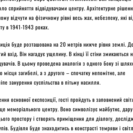
оло сприйняття відвідувачами центру. Архітектурне рішен
ому відчути на фізичному рівні весь жах, небезпеку, які в
ту в 1941-1943 роках.
иція буде розташована на 20 метрів нижче рівня землі. До
ий вхід. Він нагадує ущелину. В кінці її стіни змикаються 
дувачів. В цьому проведена аналогія з одного боку зі шля
о місця загибелі, а з другого – спочатку непомітне, але
іпе занурення суспільства в пітьму насилля.
ння основної експозиції, гості пройдуть в заповнений сві
рце меморіального центру. Воно символізує майбутнє, дару
ього простору і створять приміщення для діалогу, дослід
пів. Будівля буде знаходитись в констрасті темряви і світл