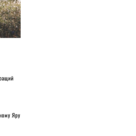
кращий
о
иному Яру