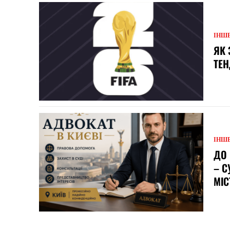
ІНШ
ЯК 
ТЕН
ІНШ
ДО 
– С
МІС