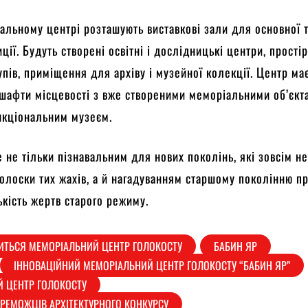
альному центрі розташують виставкові зали для основної 
ції. Будуть створені освітні і дослідницькі центри, прості
упів, приміщення для архіву і музейної колекції. Центр має
шафти місцевості з вже створеними меморіальними об’єкт
нкціональним музеєм.
е не тільки пізнавальним для нових поколінь, які зовсім н
голоски тих жахів, а й нагадуванням старшому поколінню п
ькість жертв старого режиму.
ВИТЬСЯ МЕМОРІАЛЬНИЙ ЦЕНТР ГОЛОКОСТУ
БАБИН ЯР
ІННОВАЦІЙНИЙ МЕМОРІАЛЬНИЙ ЦЕНТР ГОЛОКОСТУ “БАБИН ЯР”
 ЦЕНТР ГОЛОКОСТУ
РЕМОЖЦІВ АРХІТЕКТУРНОГО КОНКУРСУ