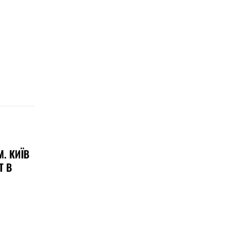
. КИЇВ
Т В