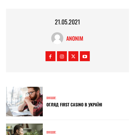
21.05.2021
ANONIM
ІНШЕ
ОГЛЯД FIRST CASINO В УКРАЇНІ
ІНШЕ