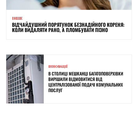
ІНШЕ
ВІДЧАЙДУШНИЙ ПОРЯТУНОК БЕЗНАДІЙНОГО КОРЕНЯ:
КОЛИ ВИДАЛЯТИ РАНО, А ПЛОМБУВАТИ ПІЗНО
ІННОВАЦІЇ
В СТОЛИЦІ МЕШКАНЦІ БАГАТОПОВЕРХІВКИ
ВИРІШИЛИ ВІДМОВИТИСЯ ВІД
ЦЕНТРАЛІЗОВАНОЇ ПОДАЧІ КОМУНАЛЬНИХ
ПОСЛУГ