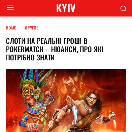
KYIV
HOME
ДРУГОЕ
СЛОТИ НА РЕАЛЬНІ ГРОШІ В
POKERMATCH – НЮАНСИ, ПРО ЯКІ
ПОТРІБНО ЗНАТИ