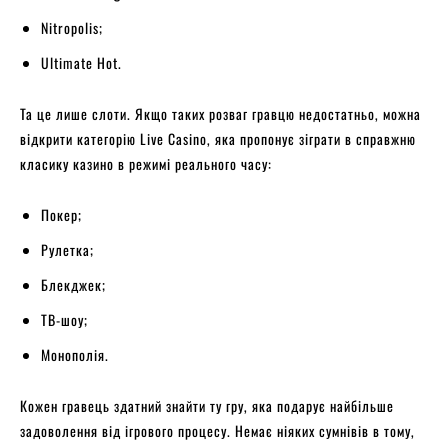
Nitropolis;
Ultimate Hot.
Та це лише слоти. Якщо таких розваг гравцю недостатньо, можна
відкрити категорію Live Casino, яка пропонує зіграти в справжню
класику казино в режимі реального часу:
Покер;
Рулетка;
Блекджек;
ТВ-шоу;
Монополія.
Кожен гравець здатний знайти ту гру, яка подарує найбільше
задоволення від ігрового процесу. Немає ніяких сумнівів в тому,