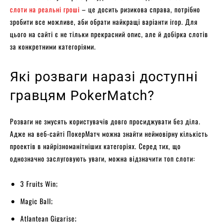
слоти на реальні гроші
– це досить ризикова справа, потрібно
зробити все можливе, аби обрати найкращі варіанти ігор. Для
цього на сайті є не тільки прекрасний опис, але й добірка слотів
за конкретними категоріями.
Які розваги наразі доступні
гравцям PokerMatch?
Розваги не змусять користувачів довго просиджувати без діла.
Адже на веб-сайті ПокерМатч можна знайти неймовірну кількість
проектів в найрізноманітніших категоріях. Серед тих, що
однозначно заслуговують уваги, можна відзначити топ слоти:
3 Fruits Win;
Magic Ball;
Atlantean Gigarise;