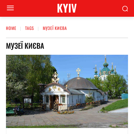
KYIV
HOME
TAGS
МУЗЕЇ КИЄВА
МУЗЕЇ КИЄВА