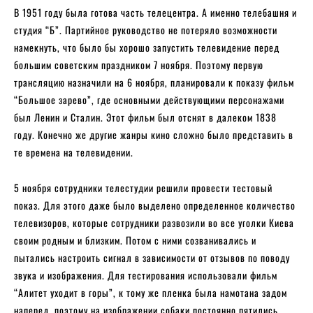
В 1951 году была готова часть телецентра. А именно телебашня и
студия “Б”. Партийное руководство не потеряло возможности
намекнуть, что было бы хорошо запустить телевидение перед
большим советским праздником 7 ноября. Поэтому первую
трансляцию назначили на 6 ноября, планировали к показу фильм
“Большое зарево”, где основными действующими персонажами
был Ленин и Сталин. Этот фильм был отснят в далеком 1838
году. Конечно же другие жанры кино сложно было представить в
те времена на телевидении.
5 ноября сотрудники телестудии решили провести тестовый
показ. Для этого даже было выделено определенное количество
телевизоров, которые сотрудники развозили во все уголки Киева
своим родным и близким. Потом с ними созванивались и
пытались настроить сигнал в зависимости от отзывов по поводу
звука и изображения. Для тестирования использовали фильм
“Алитет уходит в горы”, к тому же пленка была намотана задом
наперед, поэтому на изображении собаки постоянно пятились.