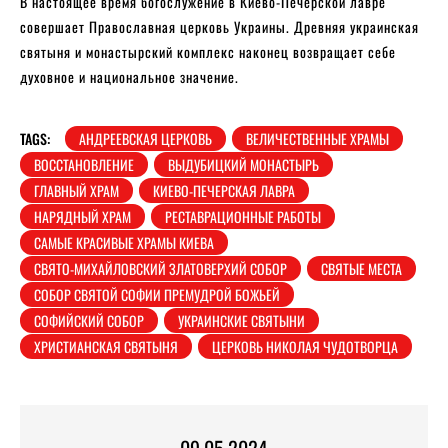
В настоящее время богослужение в Киево-Печерской лавре
совершает Православная церковь Украины. Древняя украинская
святыня и монастырский комплекс наконец возвращает себе
духовное и национальное значение.
TAGS:
АНДРЕЕВСКАЯ ЦЕРКОВЬ
ВЕЛИЧЕСТВЕННЫЕ ХРАМЫ
ВОССТАНОВЛЕНИЕ
ВЫДУБИЦКИЙ МОНАСТЫРЬ
ГЛАВНЫЙ ХРАМ
КИЕВО-ПЕЧЕРСКАЯ ЛАВРА
НАРЯДНЫЙ ХРАМ
РЕСТАВРАЦИОННЫЕ РАБОТЫ
САМЫЕ КРАСИВЫЕ ХРАМЫ КИЕВА
СВЯТО-МИХАЙЛОВСКИЙ ЗЛАТОВЕРХИЙ СОБОР
СВЯТЫЕ МЕСТА
СОБОР СВЯТОЙ СОФИИ ПРЕМУДРОЙ БОЖЬЕЙ
СОФИЙСКИЙ СОБОР
УКРАИНСКИЕ СВЯТЫНИ
ХРИСТИАНСКАЯ СВЯТЫНЯ
ЦЕРКОВЬ НИКОЛАЯ ЧУДОТВОРЦА