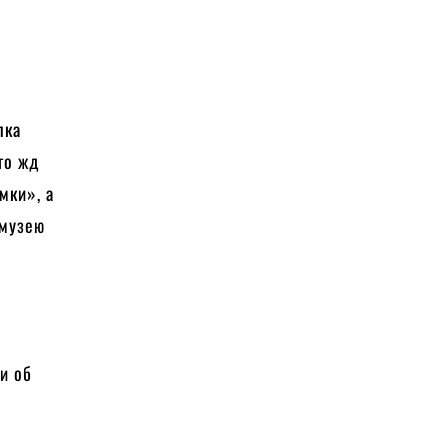
лка
го жд
мки», а
 музею
и об