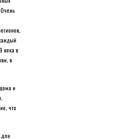
азных
 Очень
регионов,
 каждый
9 века в
ви, в
 дома и
.
ие, что
о для