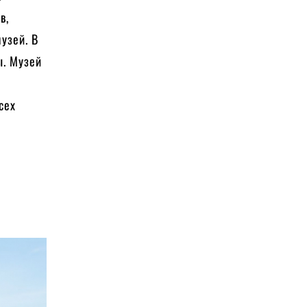
в,
узей. В
ы. Музей
сех