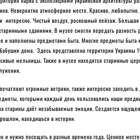
ритория парка с экспозициями украинской архитектуры р
нов. Невероятно атмосферное место. Красиво, любопытно.
 и интересно. Чистый воздух, роскошный пейзаж. Большая
старинными зданиями. В музее смогли передать разность 
ые и наполнены предметами быта. Многие предметы быта
 бабушки дома. Здесь представлена территория Украины 1
сивые мельницы. Также в музее находятся старинные церк
лужения.
печатляют огромные ветряки, также интересно заходить в
редметы, которыми каждый день пользовались наши предки
а старины даёт незабываемые эмоции. Создается ощущен
рошлом, находишься в истории.
о и нужно посещать в разные времена года. Ценное мест