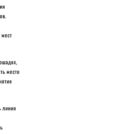
рии
ов.
 мест
лошадях,
ть место
нятия
ь линия
ть