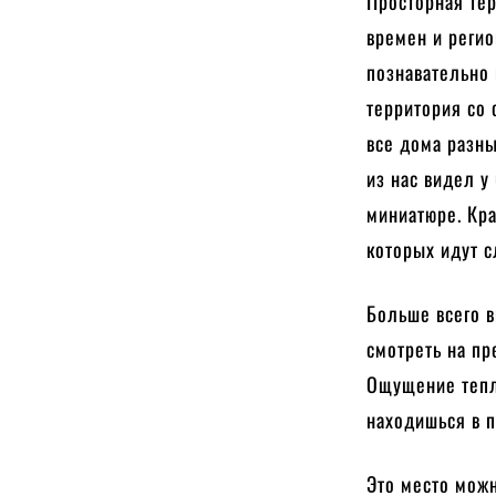
Просторная тер
времен и регио
познавательно
территория со 
все дома разн
из нас видел у
миниатюре. Кра
которых идут с
Больше всего в
смотреть на п
Ощущение тепл
находишься в п
Это место можн