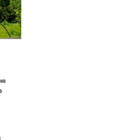
бно
о
с