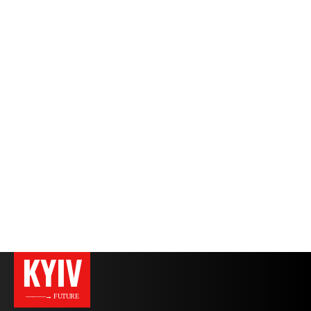
KYIV
———→ FUTURE