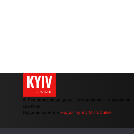
KYIV
———→ FUTURE
© Все права защищены. Цитирование — с активной
ссылкой.
Издание входит в
медиагруппу MistoOnline