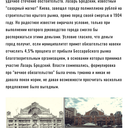
удачное стечение обстоятельств. Лазарь Бродский, известный
“сахарный магнат” Киева, завещал городу полмиллиона рублей на
строительство крытого рынка, прямо перед своей смертью в 1904
году. Но радостное известие омрачало условие, только при
выполнении которого руководство города смогло бы
распоряжаться этими деньгами. Условие гласило, что деньги
город получит, если муниципалитет примет обязательство навеки
отчислять 4,5% процента от прибыли Бессарабского рынка
благотворительным организациям, в основании которых принимал
участие Лазарь Бродский. Власти сомневались, формулировка
про “вечное обязательство” была очень туманна и никак не
давала покоя мэрии, не давая возможности просчитать насколько
предложение было выгодным.