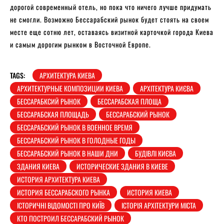
дорогой современный отель, но пока что ничего лучше придумать
не смогли. Возможно Бессарабский рынок будет стоять на своем
месте еще сотню лет, оставаясь визитной карточкой города Киева
и самым дорогим рынком в Восточной Европе.
TAGS:
АРХИТЕКТУРА КИЕВА
АРХИТЕКТУРНЫЕ КОМПОЗИЦИИ КИЕВА
АРХІТЕКТУРА КИЄВА
БЕССАРАБКСИЙ РЫНОК
БЕССАРАБСКАЯ ПЛОЩА
БЕССАРАБСКАЯ ПЛОЩАДЬ
БЕССАРАБСКИЙ РЫНОК
БЕССАРАБСКИЙ РЫНОК В ВОЕННОЕ ВРЕМЯ
БЕССАРАБСКИЙ РЫНОК В ГОЛОДНЫЕ ГОДЫ
БЕССАРАБСКИЙ РЫНОК В НАШИ ДНИ
БУДІВЛІ КИЄВА
ЗДАНИЯ КИЕВА
ИСТОРИЧЕСКИЕ ЗДАНИЯ В КИЕВЕ
ИСТОРИЯ АРХИТЕКТУРА КИЕВА
ИСТОРИЯ БЕССАРАБСКОГО РЫНКА
ИСТОРИЯ КИЕВА
ІСТОРИЧНІ ВІДОМОСТІ ПРО КИЇВ
ІСТОРІЯ АРХІТЕКТУРИ МІСТА
КТО ПОСТРОИЛ БЕССАРАБСКИЙ РЫНОК