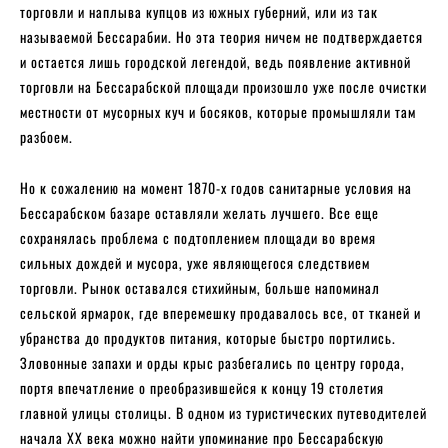
торговли и наплыва купцов из южных губерний, или из так
называемой Бессарабии. Но эта теория ничем не подтверждается
и остается лишь городской легендой, ведь появление активной
торговли на Бессарабской площади произошло уже после очистки
местности от мусорных куч и босяков, которые промышляли там
разбоем.
Но к сожалению на момент 1870-х годов санитарные условия на
Бессарабском базаре оставляли желать лучшего. Все еще
сохранялась проблема с подтоплением площади во время
сильных дождей и мусора, уже являющегося следствием
торговли. Рынок оставался стихийным, больше напоминал
сельской ярмарок, где вперемешку продавалось все, от тканей и
убранства до продуктов питания, которые быстро портились.
Зловонные запахи и орды крыс разбегались по центру города,
портя впечатление о преобразившейся к концу 19 столетия
главной улицы столицы. В одном из туристических путеводителей
начала ХХ века можно найти упоминание про Бессарабскую