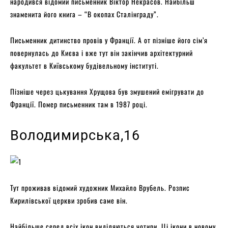
народився відомий письменник Віктор Некрасов. Найбільш
знаменита його книга – “В окопах Сталінграду”.
Письменник дитинство провів у Франції. А от пізніше його сім’я
повернулась до Києва і вже тут він закінчив архітектурний
факультет в Київському будівельному інституті.
Пізніше через цькування Хрущова був змушений емігрувати до
Франції. Помер письменник там в 1987 році.
Володимирська,16
Тут проживав відомий художник Михайло Врубель. Розпис
Кирилівської церкви зробив саме він.
Найбільше серед всіх ікон виділяються чотири. Ці ікони в новому