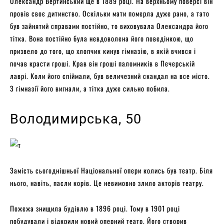
Олександр Вертинський ще в 1889 році. На верхньому поверсі він
провів своє дитинство. Оскільки мати померла дуже рано, а тато
був зайнятий справами постійно, то виховувала Олександра його
тітка. Вона постійно була невдоволена його поведінкою, що
призвело до того, що хлопчик кинув гімназію, в якій вчився і
почав красти гроші. Крав він гроші паломників в Печерській
лаврі. Коли його спіймали, був величезний скандал на все місто.
З гімназії його вигнали, а тітка дуже сильно побила.
Володимирська, 50
Замість сьогоднішньої Національної опери колись був театр. Біля
нього, навіть, пасли корів. Це невимовно злило акторів театру.
Пожежа знищила будівлю в 1896 році. Тому в 1901 році
побудували і відкрили новий оперний театр. Його створив