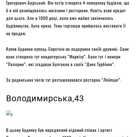
Григорович-Барський. Він хотів створити 4-поверхову будівлю, що
б в ній розміщувались магазини і ресторани. Навіть взяв кредит
для цього. Але в 1900 році, коли вже майже закінчилось
будівництво, була криза. Тому торговцю прийшлось виставити її
на продаж.
Купив будинок купець Сироткін на подарунок своїй дружині. Саме
вона створила тут кондитерську “Маркізу”. Були тут і номери
“Палермо”, які згадував Булгаков в своїх “Днях Турбіних”.
За радянських часів тут розташовувався ресторан “Лейпциг”.
Володимирська,43
В цьому будинку був народжений відомий співак і артист