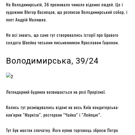
На Володимирській, 36 проживало чимало відомих людей. Це і
художник ВІктор Васнецов, що розписав Володимирський собор, і
поет Андрій Малишко.
Не всі знають, що саме тут створювались історії про бравого
солдата Швейка чеським письменником Ярославом Гашеком.
Володимирська, 39/24
Легендарний будинок возвишається на розі Прорізної.
Колись тут розміщувались відомі на весь Київ кондитерська-
кав’ярня “Маркіза”, ресторани “Чайка” і “Лейпциг”.
Тут був маєток спочатку. Його купив торговець зброєю Петро