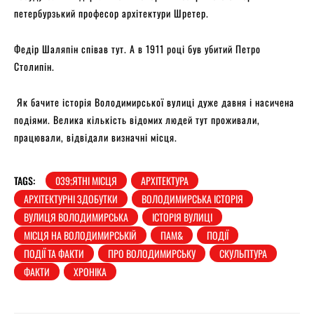
петербурзький професор архітектури Шретер.
Федір Шаляпін співав тут. А в 1911 році був убитий Петро
Столипін.
Як бачите історія Володимирської вулиці дуже давня і насичена
подіями. Велика кількість відомих людей тут проживали,
працювали, відвідали визначні місця.
TAGS:
039;ЯТНІ МІСЦЯ
АРХІТЕКТУРА
АРХІТЕКТУРНІ ЗДОБУТКИ
ВОЛОДИМИРСЬКА ІСТОРІЯ
ВУЛИЦЯ ВОЛОДИМИРСЬКА
ІСТОРІЯ ВУЛИЦІ
МІСЦЯ НА ВОЛОДИМИРСЬКІЙ
ПАМ&
ПОДІЇ
ПОДІЇ ТА ФАКТИ
ПРО ВОЛОДИМИРСЬКУ
СКУЛЬПТУРА
ФАКТИ
ХРОНІКА