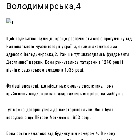
Володимирська,4
Щоб подивитись вулицю, краще розпочинати свою прогулянку від
Національного музею історії України, який знаходиться за
адресою Володимирська,2. Раніше тут знаходились фундаменти
Десятинної церкви. Вони руйнувались татарами в 1240 році і
пізніше радянською владою в 1935 році.
Фахівці впевнені, що місце має сильну енергетику. Тому
прийшовши сюди, можна підзарядитись енергією на майбутнє.
Тут можна доторкнутися до найстарішої липи. Вона була
посаджена ще ПЕтром Могилою в 1653 році.
Вона росте недалеко від будинку під номером 4. В ньому