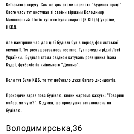
Київського округу. Сам же дом стали називати “Будинок праці”.
Свого часу тут виступав зі своїми віршами Володимир
Маяковський. Потім тут вже були апарат ЦК КП (б) України,
НКВД.
Але найгірший час для цієї будівлі був в період фашистської
окупації. Тут розташовувалось гестапо. Тут померли рідні Лесі
Українки. Будівля стала свідком катувань розвідника Івана
Кудрі, футболістів київського “Динамо”.
Коли тут було КДБ, то тут побувало дуже багато дисидентів.
Проходячи зараз повз будівлю, кияни жартома кажуть: “Товариш
майор, як чути?”. Є думка, що прослушка встановлена на
будівлю.
Володимирська,36