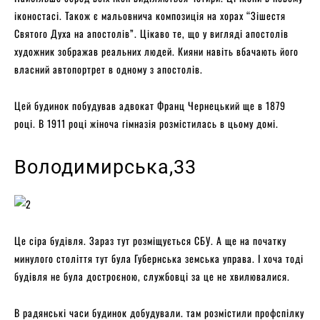
іконостасі. Також є мальовнича композиція на хорах “Зішестя
Святого Духа на апостолів”. Цікаво те, що у вигляді апостолів
художник зображав реальних людей. Кияни навіть вбачають його
власний автопортрет в одному з апостолів.
Цей будинок побудував адвокат Франц Чернецький ще в 1879
році. В 1911 році жіноча гімназія розмістилась в цьому домі.
Володимирська,33
Це сіра будівля. Зараз тут розміщується СБУ. А ще на початку
минулого століття тут була Губернська земська управа. І хоча тоді
будівля не була достроєною, службовці за це не хвилювалися.
В радянські часи будинок добудували. там розмістили профспілку