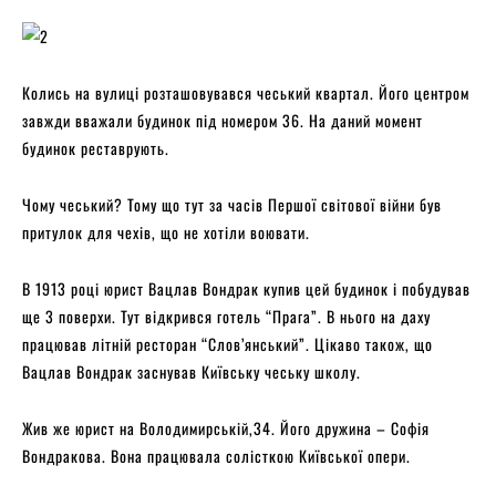
Колись на вулиці розташовувався чеський квартал. Його центром
завжди вважали будинок під номером 36. На даний момент
будинок реставрують.
Чому чеський? Тому що тут за часів Першої світової війни був
притулок для чехів, що не хотіли воювати.
В 1913 році юрист Вацлав Вондрак купив цей будинок і побудував
ще 3 поверхи. Тут відкрився готель “Прага”. В нього на даху
працював літній ресторан “Слов’янський”. Цікаво також, що
Вацлав Вондрак заснував Київську чеську школу.
Жив же юрист на Володимирській,34. Його дружина – Софія
Вондракова. Вона працювала солісткою Київської опери.