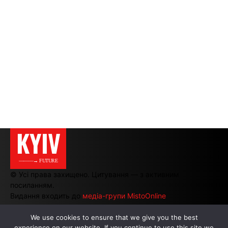
KYIV
———→ FUTURE
© Усі права захищено. Цитування — з активним
посиланням.
Видання входить до
медіа-групи MistoOnline
We use cookies to ensure that we give you the best
АВТОРИ
|
РЕКЛАМА НА САЙТІ
experience on our website. If you continue to use this site we