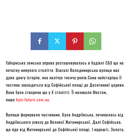
Губернська земська управа розташовувалась в будівлі СБУ ще на
початку минулого століття. Взагалі Володимирська вулиця має
дуже довгу історію, яка налічує тисячу років.Сама найстаріша її
частина знаходиться від Софійської площі до Десятинної церкви.
Вона була створена ще у X столітті. Її називали Мостом,
пише
kyiv-future.com.ua
.
Вулицю формували частинами. Була Андріївська, починалась від
Андріївського узвозу до Великої Житомирської. Далі Софійська,
що йде від Житомирської до Софійської площі. І нарешті, Золота,