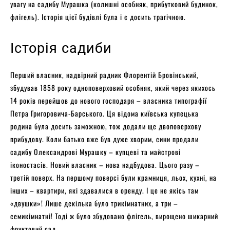
увагу на садибу Мурашка (колишні особняк, прибутковий будинок,
флігель). Історія цієї будівлі була і є досить трагічною.
Історія садиби
Перший власник, надвірний радник Флорентій Бровінський,
збудував 1858 року одноповерховий особняк, який через якихось
14 років перейшов до нового господаря – власника типографії
Петра Григоровича-Барського. Ця відома київська купецька
родина була досить заможною, тож додали ще двоповерхову
прибудову. Коли батько вже був дуже хворим, сини продали
садибу Олександрові Мурашку – купцеві та майстрові
іконостасів. Новий власник – нова надбудова. Цього разу –
третій поверх. На першому поверсі були крамниця, льох, кухні, на
інших – квартири, які здавалися в оренду. І це не якісь там
«двушки»! Лише декілька було трикімнатних, а три –
семикімнатні! Тоді ж було збудовано флігель, вирощено шикарний
фруктовий сад…