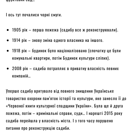
І ось тут почалися чорні смуги.
1905 рік – перша пожежа (садибу все ж реконструювали).
1914 рік – знову зміна одного власника на іншого.
1918 рік – будинок було націоналізовано (спочатку це були
комунальні квартири, потім Будинок культури сліпих).
2008 рік – садиба потрапляє в приватну власність певних
компаній…
Уперше садибу врятувало від повного знищення Українське
товариство охорони пам’яток історії та культури, яке занесло її до
«Червоної книги культурної спадщини України». Була ще й друга
пожежа, потім – кримінальні справи, суди… І нарешті 2015 року
садиба перейшла у власність міста. І з того часу порушено
питання про реконструкцію садиби.