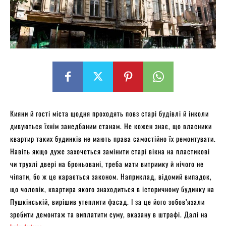
Кияни й гості міста щодня проходять повз старі будівлі й інколи
дивуються їхнім занедбаним станам. Не кожен знає, що власники
квартир таких будинків не мають права самостійно їх ремонтувати.
Навіть якщо дуже захочеться замінити старі вікна на пластикові
чи трухлі двері на броньовані, треба мати витримку й нічого не
чіпати, бо ж це карається законом. Наприклад, відомий випадок,
що чоловік, квартира якого знаходиться в історичному будинку на
Пушкінській, вирішив утеплити фасад. І за це його зобов’язали
зробити демонтаж та виплатити суму, вказану в штрафі. Далі на