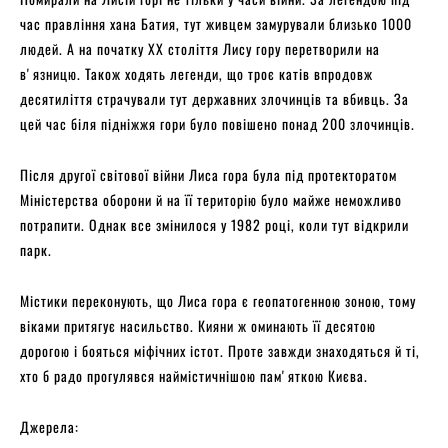
час правління хана Батия, тут живцем замурували близько 1000
людей. А на початку ХХ століття Лису гору перетворили на
вʼязницю. Також ходять легенди, що троє катів впродовж
десятиліття страчували тут державних злочинців та вбивць. За
цей час біля підніжжя гори було повішено понад 200 злочинців.
Після другої світової війни Лиса гора була під протекторатом
Міністерства оборони й на її територію було майже неможливо
потрапити. Однак все змінилося у 1982 році, коли тут відкрили
парк.
Містики переконують, що Лиса гора є геопатогенною зоною, тому
віками притягує насильство. Кияни ж оминають її десятою
дорогою і бояться міфічних істот. Проте завжди знаходяться й ті,
хто б радо прогулявся наймістичнішою памʼяткою Києва.
Джерела: