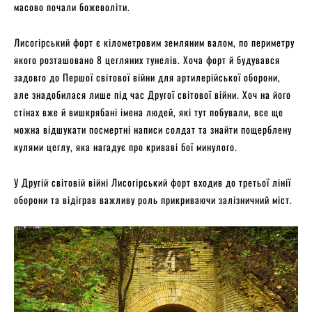
масово почали божеволіти.
Лисогірський форт є кілометровим земляним валом, по периметру
якого розташовано 8 цегляних тунелів. Хоча форт й будувався
задовго до Першої світової війни для артилерійської оборони,
але знадобилася лише під час Другої світової війни. Хоч на його
стінах вже й вишкрябані імена людей, які тут побували, все ще
можна відшукати посмертні написи солдат та знайти пощерблену
кулями цеглу, яка нагадує про криваві бої минулого.
У Другій світовій війні Лисогірський форт входив до третьої лінії
оборони та відіграв важливу роль прикриваючи залізничний міст.