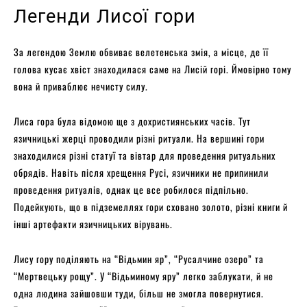
Легенди Лисої гори
За легендою Землю обвиває велетенська змія, а місце, де її
голова кусає хвіст знаходилася саме на Лисій горі. Ймовірно тому
вона й приваблює нечисту силу.
Лиса гора була відомою ще з дохристиянських часів. Тут
язичницькі жерці проводили різні ритуали. На вершині гори
знаходилися різні статуї та вівтар для проведення ритуальних
обрядів. Навіть після хрещення Русі, язичники не припинили
проведення ритуалів, однак це все робилося підпільно.
Подейкують, що в підземеллях гори сховано золото, різні книги й
інші артефакти язичницьких вірувань.
Лису гору поділяють на “Відьмин яр”, “Русалчине озеро” та
“Мертвецьку рощу”. У “Відьминому яру” легко заблукати, й не
одна людина зайшовши туди, більш не змогла повернутися.