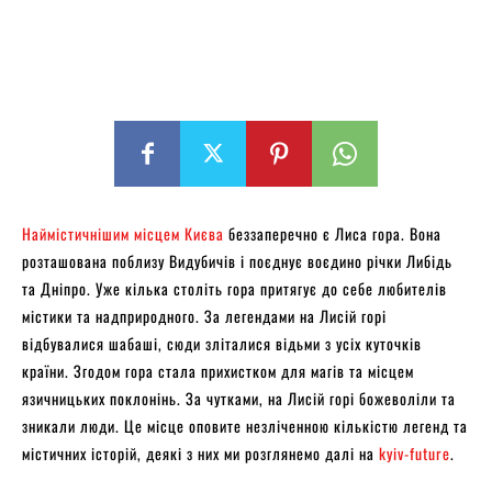
Наймістичнішим місцем Києва
беззаперечно є Лиса гора. Вона
розташована поблизу Видубичів і поєднує воєдино річки Либідь
та Дніпро. Уже кілька століть гора притягує до себе любителів
містики та надприродного. За легендами на Лисій горі
відбувалися шабаші, сюди зліталися відьми з усіх куточків
країни. Згодом гора стала прихистком для магів та місцем
язичницьких поклонінь. За чутками, на Лисій горі божеволіли та
зникали люди. Це місце оповите незліченною кількістю легенд та
містичних історій, деякі з них ми розглянемо далі на
kyiv-future
.