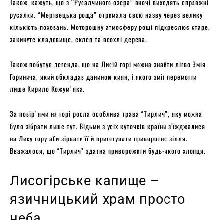
Також, кажуть, що з “Русалчиного озера” вночі виходять справжні
русалки. “Мертвецька роща” отримала свою назву через велику
кількість поховань. Моторошну атмосферу рощі підкреслює старе,
закинуте кладовище, склеп та всохлі дерева.
Також побутує легенда, що на Лисій горі можна знайти лігво Змія
Горинича, який обкладав даниною киян, і якого зміг перемогти
лише Кирило Кожумʼяка.
За повірʼями на горі росла особлива трава “Тирлич”, яку можна
було зібрати лише тут. Відьми з усіх куточків країни з’їжджалися
на Лису гору аби зірвати її й приготувати приворотне зілля.
Вважалося, що “Тирлич” здатна приворожити будь-якого хлопця.
Лисогірське капище –
язичницький храм просто
неба