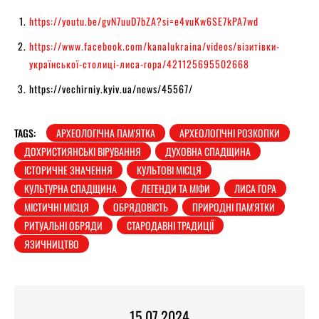
https://youtu.be/gvN7uuD7bZA?si=e4vuKw6SE7kPA7wd
https://www.facebook.com/kanalukraina/videos/візитівки-
української-столиці-лиса-гора/421125695502668
https://vechirniy.kyiv.ua/news/45567/
TAGS:
АРХЕОЛОГІЧНА ПАМ'ЯТКА
АРХЕОЛОГІЧНІ РОЗКОПКИ
ДОХРИСТИЯНСЬКІ ВІРУВАННЯ
ДУХОВНА СПАДЩИНА
ІСТОРИЧНЕ ЗНАЧЕННЯ
КУЛЬТОВІ МІСЦЯ
КУЛЬТУРНА СПАДЩИНА
ЛЕГЕНДИ ТА МІФИ
ЛИСА ГОРА
МІСТИЧНІ МІСЦЯ
ОБРЯДОВІСТЬ
ПРИРОДНІ ПАМ'ЯТКИ
РИТУАЛЬНІ ОБРЯДИ
СТАРОДАВНІ ТРАДИЦІЇ
ЯЗИЧНИЦТВО
15.07.2024