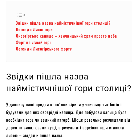
Звідки пішла назва наймістичнішої гори столиці?
Легенди Лисої гори
Лисогірське капище – язичницький храм просто неба
Форт на Лисій горі
Легенди Лисогірського форту
Звідки пішла назва
наймістичнішої гори столиці?
У давнину наші предки словʼяни вірили у язичницьких богів і
будували для них своєрідні капища. Для побудови капища була
необхідна гора чи великий пагорб. Місце ретельно розчищали від
дерев та випалювали кущі, в результаті верхівка гори ставала
лисою – звідси й пішла назва.