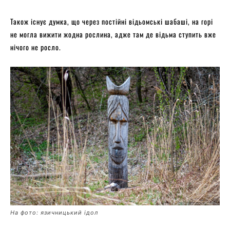
Також існує думка, що через постійні відьомські шабаші, на горі
не могла вижити жодна рослина, адже там де відьма ступить вже
нічого не росло.
На фото: язичницький ідол