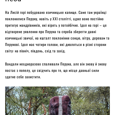
На Лисій горі побудовано язичницьке капище. Саме там українці
поклонялися Перуну, навіть у ХХІ столітті, адже воно постійно
притягує мандрівників, які вірять у потойбічне. Ідол на горі – це
відтворене уявлення про Перуна та спроба зберегти давні
язичницькі звичаї, на кшталт поклоніння сонцю, вітру, деревам та
Перунові. Ідол має чотири голови, які дивляться в різні сторони
світу: на північ, південь, схід та захід.
Вандали неодноразово спалювали Перуна, але він знову й знову
постає з попелу, це свідчить про те, що місце давньої сили
здатне себе захистити.