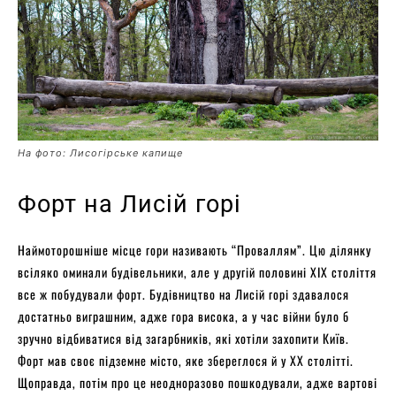
На фото: Лисогірське капище
Форт на Лисій горі
Наймоторошніше місце гори називають “Проваллям”. Цю ділянку
всіляко оминали будівельники, але у другій половині ХІХ століття
все ж побудували форт. Будівництво на Лисій горі здавалося
достатньо виграшним, адже гора висока, а у час війни було б
зручно відбиватися від загарбників, які хотіли захопити Київ.
Форт мав своє підземне місто, яке збереглося й у ХХ столітті.
Щоправда, потім про це неодноразово пошкодували, адже вартові