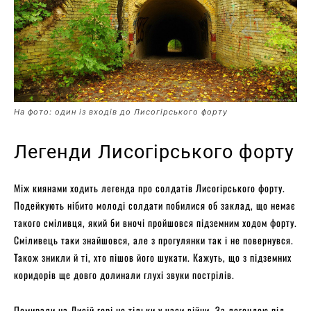
На фото: один із входів до Лисогірського форту
Легенди Лисогірського форту
Між киянами ходить легенда про солдатів Лисогірського форту.
Подейкують нібито молоді солдати побилися об заклад, що немає
такого сміливця, який би вночі пройшовся підземним ходом форту.
Сміливець таки знайшовся, але з прогулянки так і не повернувся.
Також зникли й ті, хто пішов його шукати. Кажуть, що з підземних
коридорів ще довго долинали глухі звуки пострілів.
Помирали на Лисій горі не тільки у часи війни. За легендою під