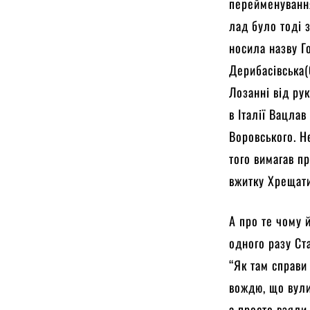
перейменування
лад було тоді 
носила назву Г
Дерибасівська(
Лозанні від ру
в Італії Вацла
Воровського. Н
того вимагав п
вжитку Хрещати
А про те чому 
одного разу Ста
“Як там справи
вождю, що вули
а просто взяли