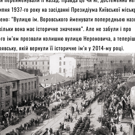
ипня 1937-го року на засіданні Президіума Київської міськ
ено: “Вулицю ім. Воровського йменувати попередньою на
кільки вона має історичне значення”. Але не забули і про
ого ім’ям прозвали колишню вулицю Нероновича, а тепері
явську, якій вернули її історичне ім’я у 2014-му році.