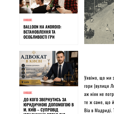
ІНШЕ
BALLOON НА ANDROID:
ВСТАНОВЛЕННЯ ТА
ОСОБЛИВОСТІ ГРИ
Уявімо, що ми 
гори (вулиця Л
аж ніяк не пот
ІНШЕ
ДО КОГО ЗВЕРНУТИСЬ ЗА
те ж саме, що 
ЮРИДИЧНОЮ ДОПОМОГОЮ В
М. КИЇВ – СУПРОВІД
Віа в Мадриді.