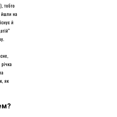
), тобто
, йшли на
існує й
атій”
ву.
асне,
 річка
ла
к, як
ем?