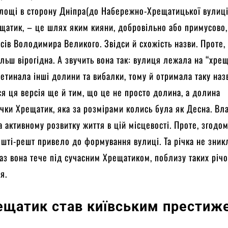
лощі в сторону Дніпра(до Набережно-Хрещатицької вулиці
щатик, – це шлях яким кияни, добровільно або примусово
сів Володимира Великого. Звідси й схожість назви. Проте, 
ільш вірогідна. А звучить вона так: вулиця лежала на “хрещ
ретинала інші долини та вибалки, тому й отримала таку наз
я ця версія ще й тим, що це не просто долина, а долина
чки Хрещатик, яка за розмірами колись була як Десна. Вл
а активному розвитку життя в цій місцевості. Проте, згодом
ешті-решт привело до формування вулиці. Та річка не зник
аз вона тече під сучасним Хрещатиком, поблизу таких річо
я.
ещатик став київським престиж