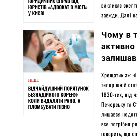
ЮРИДИЧНИХ СПРАВ ВІД
викликає скепт
ЮРИСТІВ «АДВОКАТ В МІСТІ»
У КИЄВІ
завжди. Далі 
Чому в т
активно
залишав
Хрещатик аж ні
ІНШЕ
теперішній стат
ВІДЧАЙДУШНИЙ ПОРЯТУНОК
1830-тих, під 
БЕЗНАДІЙНОГО КОРЕНЯ:
КОЛИ ВИДАЛЯТИ РАНО, А
Печерську та С
ПЛОМБУВАТИ ПІЗНО
лишався недото
все потрібно ро
говорить, що с