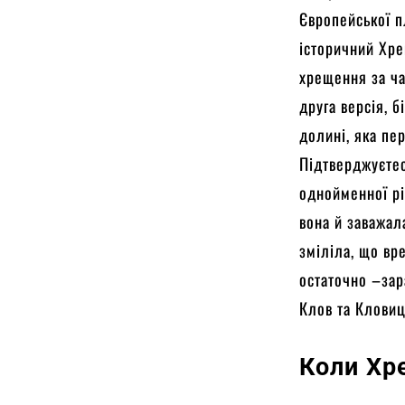
Європейської п
історичний Хре
хрещення за ча
друга версія, б
долині, яка пе
Підтверджуєтес
однойменної рі
вона й заважал
зміліла, що вр
остаточно –зар
Клов та Кловиц
Коли Хр