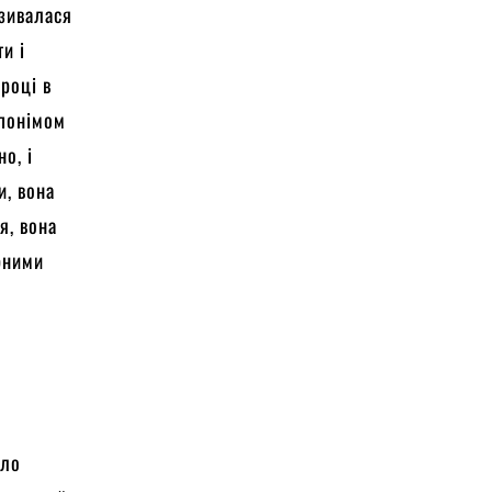
азивалася
ти і
році в
опонімом
о, і
и, вона
я, вона
рними
а
ало