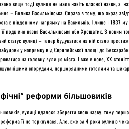
азано вище тоді вулиця не мала навіть власної назви, а н
ення – Велика Васильківська. Справа в тому, що якраз звід
ога в південному напрямку на Васильків. І лише і 1837-му 
ся її подвійна назва Васильківська або Хрещатик. З новим т
вий статус вулиці – тепер будуватися на ній стало престижн
 забудови у напрямку від Європейської площі до Бессарабк
рюватися на головну вулицю міста. І вже в нове, XX столітт
вишуканішими спорудами, першорядними готелями та шика
афічні” реформи більшовиків
ьшовиків, вулиці вдалося зберегти свою назву, тому перш
 реформа її не торкнулася. Але, вже за 4 роки вулицю чек