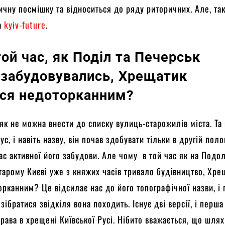
ичну посмішку та відноситься до ряду риторичних. Але, та
на
kyiv-future
.
ой час, як Поділ та Печерськ
 забудовувались, Хрещатик
ся недоторканним?
як не можна внести до списку вулиць-старожилів міста. Та 
ус, і навіть назву, він почав здобувати тільки в другій поло
час активної його забудови. Але чому в той час як на Подол
тарому Києві уже з княжих часів тривало будівництво, Хре
рканним? Це відсилає нас до його топографічної назви, і 
зібратися звідкіля вона походить. Існує дві версії, і перша
права в хрещені Київської Русі. Нібито вважається, що шлях