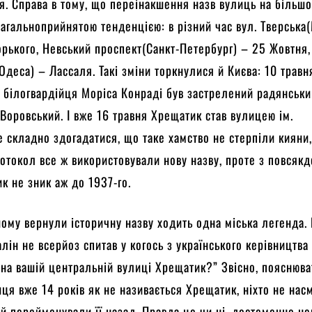
. Справа в тому, що переінакшення назв вулиць на більш
загальноприйнятою тенденцією: в різний час вул. Тверська
орького, Невський проспект(Санкт-Петербург) – 25 Жовтня, 
Одеса) – Лассаля. Такі зміни торкнулися й Києва: 10 травн
к білогвардійця Моріса Конраді був застрелений радянськ
в Воровський. І вже 16 травня Хрещатик став вулицею ім.
е складно здогадатися, що таке хамство не стерпіли кияни,
ротокол все ж використовували нову назву, проте з повсяк
к не зник аж до 1937-го.
йому вернули історичну назву ходить одна міська легенда. 
лін не всерйоз спитав у когось з українського керівництва 
 на вашій центральній вулиці Хрещатик?” Звісно, пояснюва
ця вже 14 років як не називається Хрещатик, ніхто не нас
 й перейменували її назад. Правда це чи ні, достеменно не