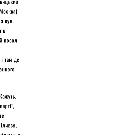
овицький
(Москва)
а вул.
я в
ий посол
 і там де
денного
Кажуть,
партії,
ти
мілився,
відомо, а