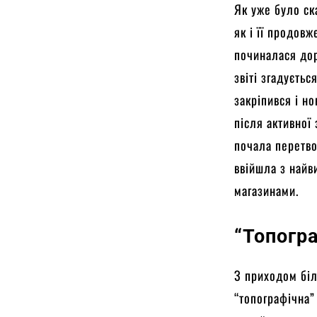
Як уже було ск
як і її продовж
починалася дор
звіті згадуєть
закріпився і но
після активної
почала перетво
ввійшла з най
магазинами.
“Топогр
З приходом біл
“топографічна”