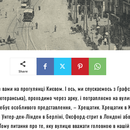
Share
з вами на прогулянці Києвом. І ось, ми спускаємось з Графс
ютеранська), проходимо через арку, і потрапляємо на вули
ребує особливого представлення, – Хрещатик. Хрещатик в 
й Унтер-ден-Лінден в Берліні, Оксфорд-стрит в Лондоні аб
 Тому питання про те, яку вулицю вважати головною в нашій