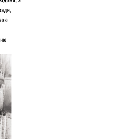
ради,
звою
шню