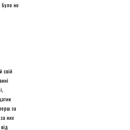
к було не
й свій
вині
і,
щатик
перш за
 за них
 від