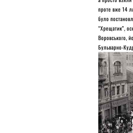
проте вже 14 л
було постановл
“Хрещатик”, ос
Воровського, й
Бульварно-Кудр