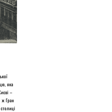
ької
цю, яка
Києві –
о ж Гран
 столиці