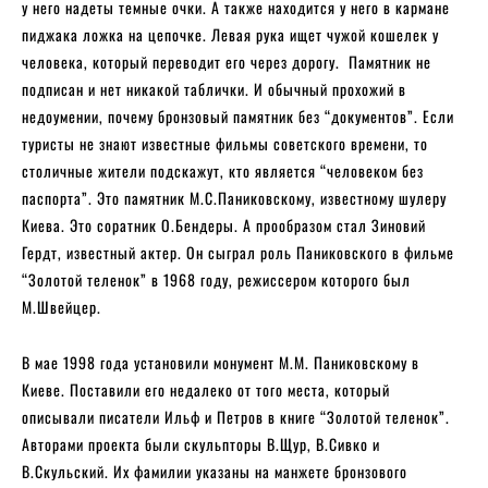
у него надеты темные очки. А также находится у него в кармане
пиджака ложка на цепочке. Левая рука ищет чужой кошелек у
человека, который переводит его через дорогу. Памятник не
подписан и нет никакой таблички. И обычный прохожий в
недоумении, почему бронзовый памятник без “документов”. Если
туристы не знают известные фильмы советского времени, то
столичные жители подскажут, кто является “человеком без
паспорта”. Это памятник М.С.Паниковскому, известному шулеру
Киева. Это соратник О.Бендеры. А прообразом стал Зиновий
Гердт, известный актер. Он сыграл роль Паниковского в фильме
“Золотой теленок” в 1968 году, режиссером которого был
М.Швейцер.
В мае 1998 года установили монумент М.М. Паниковскому в
Киеве. Поставили его недалеко от того места, который
описывали писатели Ильф и Петров в книге “Золотой теленок”.
Авторами проекта были скульпторы В.Щур, В.Сивко и
В.Скульский. Их фамилии указаны на манжете бронзового