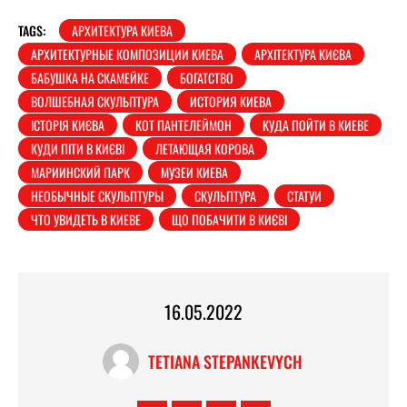
TAGS:
АРХИТЕКТУРА КИЕВА
АРХИТЕКТУРНЫЕ КОМПОЗИЦИИ КИЕВА
АРХІТЕКТУРА КИЄВА
БАБУШКА НА СКАМЕЙКЕ
БОГАТСТВО
ВОЛШЕБНАЯ СКУЛЬПТУРА
ИСТОРИЯ КИЕВА
ІСТОРІЯ КИЄВА
КОТ ПАНТЕЛЕЙМОН
КУДА ПОЙТИ В КИЕВЕ
КУДИ ПІТИ В КИЄВІ
ЛЕТАЮЩАЯ КОРОВА
МАРИИНСКИЙ ПАРК
МУЗЕИ КИЕВА
НЕОБЫЧНЫЕ СКУЛЬПТУРЫ
СКУЛЬПТУРА
СТАТУИ
ЧТО УВИДЕТЬ В КИЕВЕ
ЩО ПОБАЧИТИ В КИЄВІ
16.05.2022
TETIANA STEPANKEVYCH