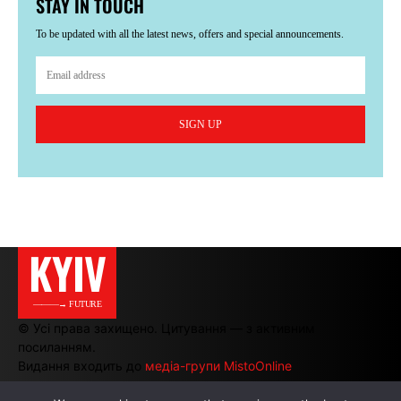
STAY IN TOUCH
To be updated with all the latest news, offers and special announcements.
SIGN UP
KYIV
———→ FUTURE
© Усі права захищено. Цитування — з активним
посиланням.
Видання входить до
медіа-групи MistoOnline