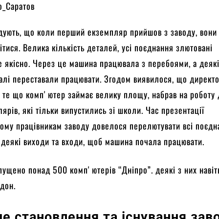
дують, що коли перший екземпляр прийшов з заводу, вони
ітися. Велика кількість деталей, усі поєднання злютовані
 якісно. Через це машина працювала з перебоями, а деяк
алі переставали працювати. Згодом виявилося, що директ
 те що компʼютер займає велику площу, набрав на роботу
ярів, які тільки випустились зі школи. Час презентації
ому працівникам заводу довелося перелютувати всі поєдн
 деякі виходи та входи, щоб машина почала працювати.
пущено понад 500 компʼютерів “Дніпро”. деякі з них навіт
рдон.
е становлення та існування зав