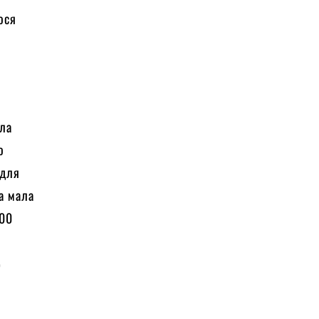
ося
ала
о
 для
а мала
000
б