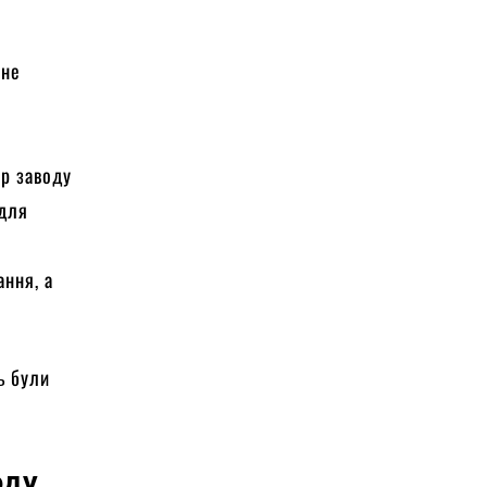
 не
і
ор заводу
 для
ання, а
ь були
оду