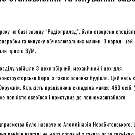
 року на базі заводу “Радіоприлад”, було створено спеціал
розробки та випуску обчислювальних машин. В народі цей
вали просто ВУМ.
озділу увійшли 3 цехи збірний, механічний і цех для
конструкторське бюро, а також основна будівля. Цей весь 
Окружній. Кількість працівників складала майже 460 осіб.
же повністю освоївся і приступив до повномасштабного
дприємства було назначено Аполлінарія Незабитовського.
на раніше взагалі не мала справ ні з такого роду технікою,