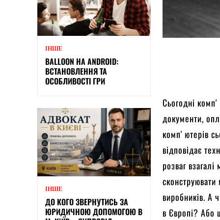
ІНШЕ
BALLOON НА ANDROID:
ВСТАНОВЛЕННЯ ТА
ОСОБЛИВОСТІ ГРИ
Сьогодні компʼ
документи, опл
компʼютерів сь
відповідає тех
розваг взагалі
сконструювати 
ІНШЕ
виробників. А 
ДО КОГО ЗВЕРНУТИСЬ ЗА
ЮРИДИЧНОЮ ДОПОМОГОЮ В
в Європі? Або 