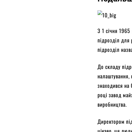
З 1 січня 1965
підрозділ для 
підрозділ наз
До складу підр
налаштування, 
знаходився на 
році завод май
виробництва.
Директором пі
цікаво, ця люди