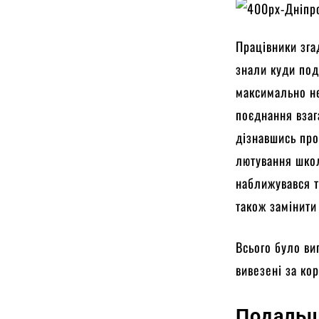
Працівники зга
знали куди под
максимально не
поєднання взаг
дізнавшись про
лютування школ
наближувався т
також замінити
Всього було ви
вивезені за ко
Подальш