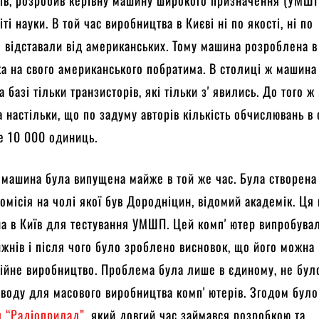
їв, розробив керівну машину широкого призначення (УМШП)
іті науки. В той час виробництва в Києві ні по якості, ні по
 відставали від американських. Тому машина розроблена в
а на свого американського побратима. В столиці ж машина
 базі тільки транзисторів, які тільки зʼявились. До того 
 настільки, що по задуму авторів кількість обчислювань в
е 10 000 одиниць.
машина була випущена майже в той же час. Була створена
омісія на чолі якої був Дородніцин, відомий академік. Ця 
на в Київ для тестування УМШП. Цей компʼютер випробува
ижнів і після чого було зроблено висновок, що його можна
рійне виробництво. Проблема була лише в єдиному, не бул
аводу для масового виробництва компʼютерів. Згодом бул
д “Радіоприлад”
, який довгий час займався розробкою та