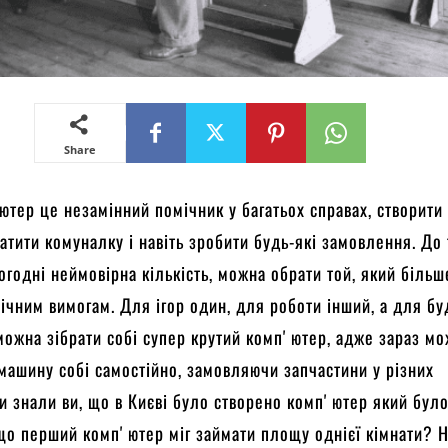
Share
ютер це незамінний помічник у багатьох справах, створити
атити комуналку і навіть зробити будь-які замовлення. До 
огодні неймовірна кількість, можна обрати той, який більш
нічним вимогам. Для ігор один, для роботи інший, а для бу
 можна зібрати собі супер крутий компʼютер, адже зараз м
машину собі самостійно, замовляючи запчастини у різних
чи знали ви, що в Києві було створено компʼютер який бул
що перший компʼютер міг займати площу однієї кімнати? Ні