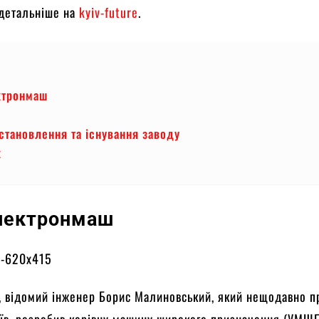
 детальніше на
kyiv-future
.
ктронмаш
тановлення та існування заводу
к
лектронмаш
, відомий інженер Борис Малиновський, який нещодавно п