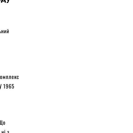
ьний
комплекс
 У 1965
 Що
 ні з