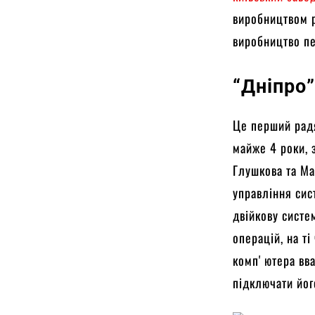
виробництвом р
виробництво пе
“Дніпро
Це перший рад
майже 4 роки, 
Глушкова та М
управління сис
двійкову систе
операцій, на т
компʼютера вва
підключати йог