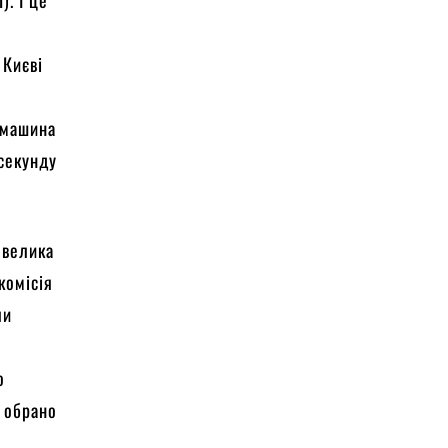
. І це
 Києві
ж машина
 секунду
 велика
комісія
ли
о
о обрано