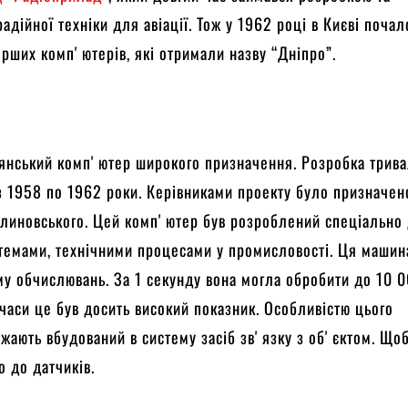
адійної техніки для авіації. Тож у 1962 році в Києві почал
рших компʼютерів, які отримали назву “Дніпро”.
”
янський компʼютер широкого призначення. Розробка трив
з 1958 по 1962 роки. Керівниками проекту було призначен
алиновського. Цей компʼютер був розроблений спеціально
темами, технічними процесами у промисловості. Ця машин
му обчислювань. За 1 секунду вона могла обробити до 10 
і часи це був досить високий показник. Особливістю цього
жають вбудований в систему засіб звʼязку з обʼєктом. Що
о до датчиків.