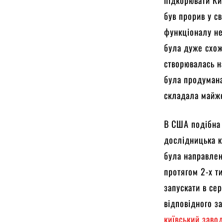
підкорювати Ки
був прорив у св
функціоналу не
була дуже схож
створювалась на
була продумана
складала майж
В США подібна 
дослідницька к
була направле
протягом 2-х т
запускати в се
відповідного з
київський заво