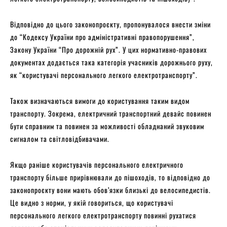
Відповідно до цього законопроєкту, пропонувалося внести зміни
до “Кодексу України про адміністративні правопорушення”,
Закону України “Про дорожній рух”. У цих нормативно-правових
документах додається така категорія учасників дорожнього руху,
як “користувачі персонального легкого електротранспорту”.
Також визначаються вимоги до користування таким видом
транспорту. Зокрема, електричний транспортний девайс повинен
бути справним та повинен за можливості обладнаний звуковим
сигналом та світловідбивачами.
Якщо раніше користувачів персонального електричного
транспорту більше прирівнювали до пішоходів, то відповідно до
законопроєкту вони мають обов’язки близькі до велосипедистів.
Це видно з норми, у якій говориться, що користувачі
персонального легкого електротранспорту повинні рухатися