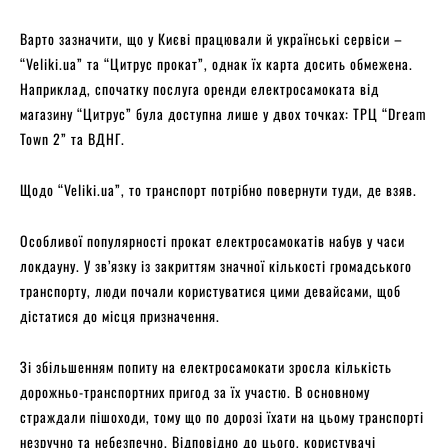
Варто зазначити, що у Києві працювали й українські сервіси –
“Veliki.ua” та “Цитрус прокат”, однак їх карта досить обмежена.
Наприклад, спочатку послуга оренди електросамоката від
магазину “Цитрус” була доступна лише у двох точках: ТРЦ “Dream
Town 2” та ВДНГ.
Щодо “Veliki.ua”, то транспорт потрібно повернути туди, де взяв.
Особливої популярності прокат електросамокатів набув у часи
локдауну. У зв’язку із закриттям значної кількості громадського
транспорту, люди почали користуватися цими девайсами, щоб
дістатися до місця призначення.
Зі збільшенням попиту на електросамокати зросла кількість
дорожньо-транспортних пригод за їх участю. В основному
страждали пішоходи, тому що по дорозі їхати на цьому транспорті
незручно та небезпечно. Відповідно до цього, користувачі