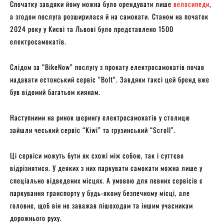
Спочатку завдяки йому можна було орендувати лише
велосипеди
,
а згодом послуга розширилася й на самокати. Станом на початок
2024 року у Києві та Львові було представлено 1500
електросамокатів.
Слідом за “BikeNow” послугу з прокату електросамокатів почав
надавати естонський сервіс “Bolt”. Завдяки таксі цей бренд вже
був відомий багатьом киянам.
Наступними на ринок шерингу електросамокатів у столицю
зайшли чеський сервіс “Kiwi” та грузинський “Scroll”.
Ці сервіси можуть бути як схожі між собою, так і суттєво
відрізнятися. У деяких з них паркувати самокати можна лише у
спеціально відведених місцях. А умовою для певних сервісів є
паркування транспорту у будь-якому безпечному місці, але
головне, щоб він не заважав пішоходам та іншим учасникам
дорожнього руху.