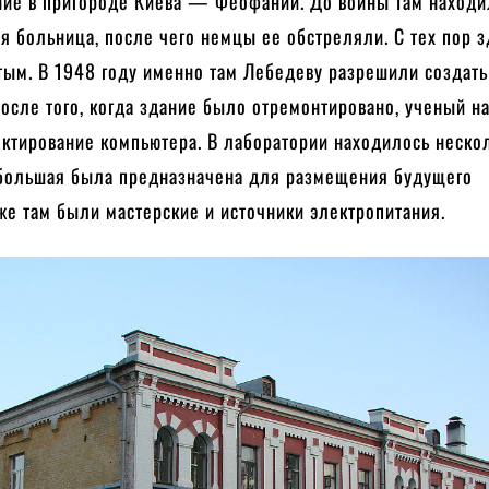
ние в пригороде Киева — Феофании. До войны там находи
я больница, после чего немцы ее обстреляли. С тех пор 
тым. В 1948 году именно там Лебедеву разрешили создать
осле того, когда здание было отремонтировано, ученый н
ектирование компьютера. В лаборатории находилось неско
 большая была предназначена для размещения будущего
кже там были мастерские и источники электропитания.