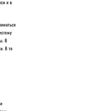
си и в
ниматься
истему
ы. В
и. В то
о
ли