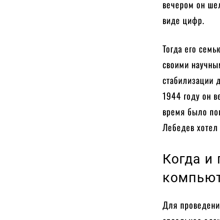
вечером он шел
виде цифр.
Тогда его семь
своими научным
стабилизации 
1944 году он в
время было поп
Лебедев хотел
Когда и
компью
Для проведени