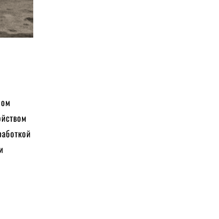
лом
ойством
работкой
и