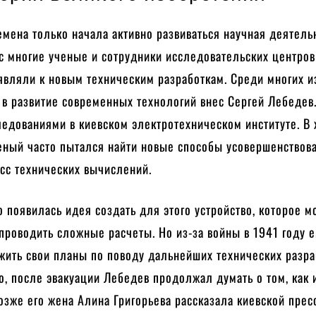
емена только начала активно развиваться научная деятель
с многие ученые и сотрудники исследовательских центров
являли к новым техническим разработкам. Среди многих и
в развитие современных технологий внес Сергей Лебедев
едованиями в киевском электротехническом институте. В 
еный часто пытался найти новые способы усовершенствова
есс технических вычислений.
 появилась идея создать для этого устройство, которое м
проводить сложные расчеты. Но из-за войны в 1941 году 
жить свои планы по поводу дальнейших технических разра
о, после эвакуации Лебедев продолжал думать о том, как 
озже его жена Алина Григорьева рассказала киевской пресс