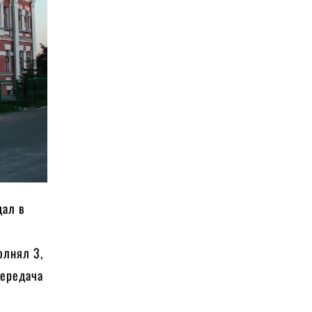
дал в
олнял 3,
передача