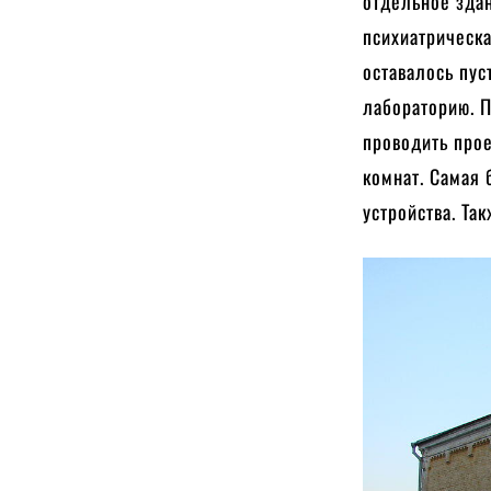
отдельное зда
психиатрическа
оставалось пус
лабораторию. П
проводить про
комнат. Самая
устройства. Та