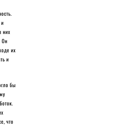
ность.
 и
з них
. Он
ходе их
ть и
огло бы
ему
боток.
их
е, что