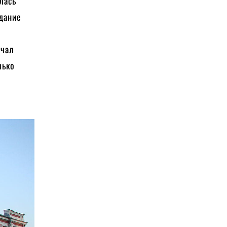
лась
здание
ачал
лько