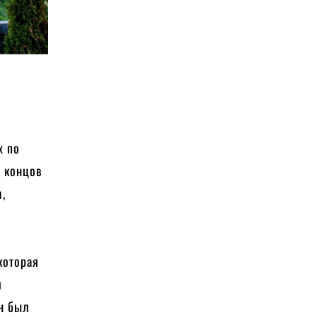
х по
е концов
м,
которая
я
он был