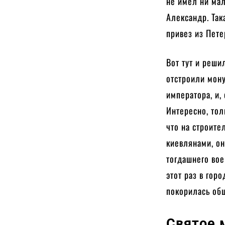
не имел ни мал
Александр. Так
привез из Пете
Вот тут и реши
отстроили мону
императора, и,
Интересно, тол
что на строит
киевлянами, он
тогдашнего вое
этот раз в гор
покорилась общ
Святое 