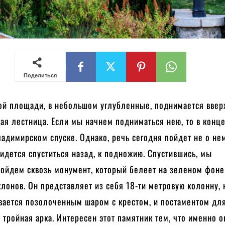
Поделиться
ой площади, в небольшом углубленные, поднимается ввер
ая лестница. Если мы начнем подниматься нею, то в конц
адимирском спуске. Однако, речь сегодня пойдет не о не
идется спуститься назад, к подножию. Спустившись, мы
ройдем сквозь монумент, который белеет на зеленом фоне
лонов. Он представляет из себя 18-ти метровую колонну, 
ивается позолоченным шаром с крестом, и постаментом дл
 тройная арка. Интересен этот памятник тем, что именно 