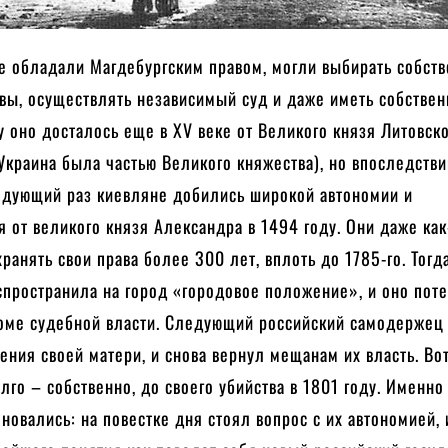
ые обладали Магдебургским правом, могли выбирать собст
вы, осуществлять независимый суд и даже иметь собстве
 оно досталось еще в XV веке от Великого князя Литовск
 Украина была частью Великого княжества), но впоследств
ледующий раз киевляне добились широкой автономии и
 от великого князя Александра в 1494 году. Они даже как
ранять свои права более 300 лет, вплоть до 1785-го. Тогд
аспространила на город «городовое положение», и оно пот
роме судебной власти. Следующий российский самодержец 
ния своей матери, и снова вернул мещанам их власть. Во
лго – собственно, до своего убийства в 1801 году. Именно
новались: на повестке дня стоял вопрос с их автономией, 