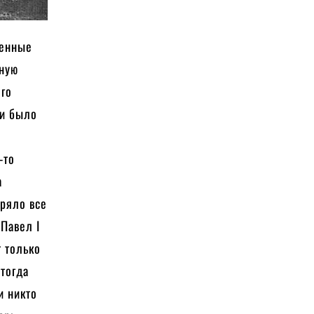
венные
нную
ого
ии было
-то
а
еряло все
Павел I
т только
 тогда
и никто