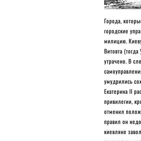
Города, котор
городские упра
милицию. Киеву
Витовта (тогда
утрачено. В с
самоуправления
умудрились сох
Екатерина II р
привилегии, к
отменил положе
правил он недо
киевляне завол