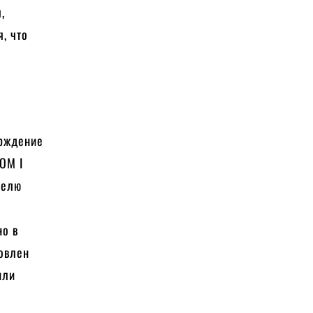
,
, что
ерждение
ОМ I
телю
но в
новлен
или