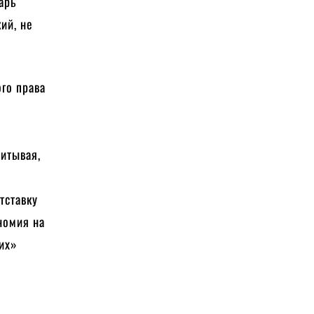
арь
ий, не
ого права
читывая,
тставку
номия на
ких»