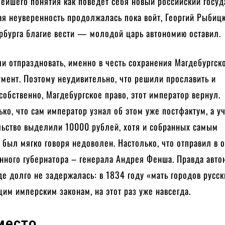
ейшего понятия как поведет себя новый российский госуд
ая неуверенность продолжалась пока войт, Георгий Рыбицк
рбурга благие вести — молодой царь автономию оставил.
ли отпраздновать, именно в честь сохранения Магдебургск
мент. Поэтому неудивительно, что решили прославить и
 собственно, Магдебургское право, этот император вернул.
ько, что сам император узнал об этом уже постфактум, а у
ельство выделили 10000 рублей, хотя и собранных самым
 был мягко говоря недоволен. Настолько, что отправил в о
нного губернатора – генерала Андрея Фенша. Правда авто
оде долго не задержалась: в 1834 году «мать городов русс
им имперским законам, на этот раз уже навсегда.
место