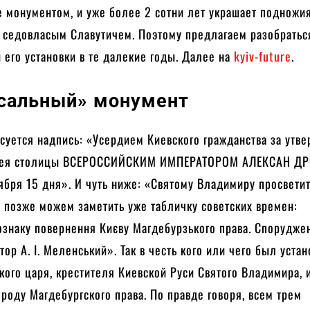
 монументом, и уже более 2 сотни лет украшает подножия
 седовласым Славутичем. Поэтому предлагаем разобраться
 его установки в те далекие годы. Далее на
kyiv-future
.
сальный» монумент
суется надпись: «Усердием Киевского гражданства за утв
 сея столицы ВСЕРОССИЙСКИМ ИМПЕРАТОРОМ АЛЕКСАН ДР
ября 15 дня». И чуть ниже: «Святому Владимиру просвети
 позже можем заметить уже табличку советских времен:
ознаку повернення Києву Магдебурзького права. Спорудже
ктор А. I. Меленський». Так в честь кого или чего был уста
кого царя, крестителя Киевской Руси Святого Владимира, 
роду Магдебургского права. По правде говоря, всем трем