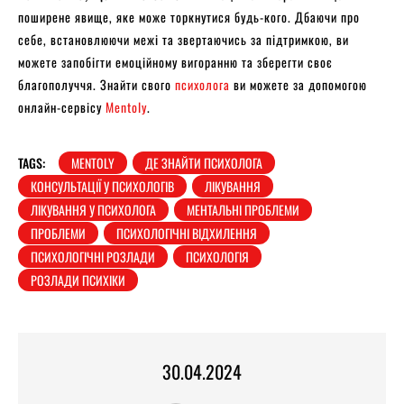
поширене явище, яке може торкнутися будь-кого. Дбаючи про
себе, встановлюючи межі та звертаючись за підтримкою, ви
можете запобігти емоційному вигоранню та зберегти своє
благополуччя. Знайти свого
психолога
ви можете за допомогою
онлайн-сервісу
Mentoly
.
TAGS:
MENTOLY
ДЕ ЗНАЙТИ ПСИХОЛОГА
КОНСУЛЬТАЦІЇ У ПСИХОЛОГІВ
ЛІКУВАННЯ
ЛІКУВАННЯ У ПСИХОЛОГА
МЕНТАЛЬНІ ПРОБЛЕМИ
ПРОБЛЕМИ
ПСИХОЛОГІЧНІ ВІДХИЛЕННЯ
ПСИХОЛОГІЧНІ РОЗЛАДИ
ПСИХОЛОГІЯ
РОЗЛАДИ ПСИХІКИ
30.04.2024