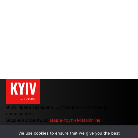
KYIV
———→ FUTURE
© Усі права захищено. Цитування — з активним
посиланням.
Видання входить до
медіа-групи MistoOnline
We use cookies to ensure that we give you the best