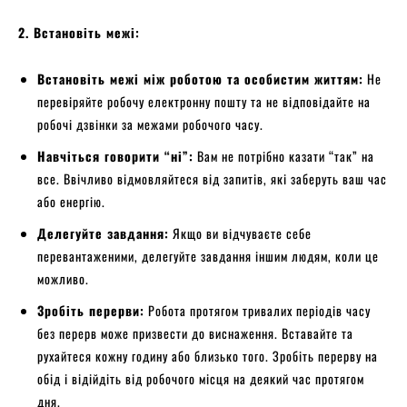
2. Встановіть межі:
Встановіть межі між роботою та особистим життям:
Не
перевіряйте робочу електронну пошту та не відповідайте на
робочі дзвінки за межами робочого часу.
Навчіться говорити “ні”:
Вам не потрібно казати “так” на
все. Ввічливо відмовляйтеся від запитів, які заберуть ваш час
або енергію.
Делегуйте завдання:
Якщо ви відчуваєте себе
перевантаженими, делегуйте завдання іншим людям, коли це
можливо.
Зробіть перерви:
Робота протягом тривалих періодів часу
без перерв може призвести до виснаження. Вставайте та
рухайтеся кожну годину або близько того. Зробіть перерву на
обід і відійдіть від робочого місця на деякий час протягом
дня.