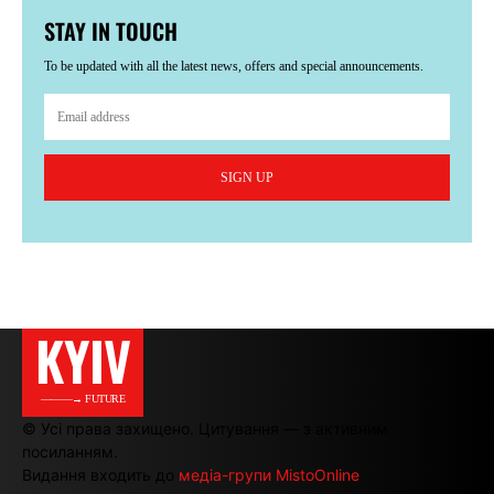
STAY IN TOUCH
To be updated with all the latest news, offers and special announcements.
SIGN UP
KYIV
———→ FUTURE
© Усі права захищено. Цитування — з активним
посиланням.
Видання входить до
медіа-групи MistoOnline