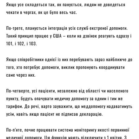
Якщо усе складеться так, як панується, людям не доведеться
чекати в чергах, як це було весь час.
По-третє, планується інтеграція усіх служб екстреної допомоги.
Такий принцип працює у США – коли на дзвінок реагують одразу і
101, і 102, і 103.
Якщо співробітники однієї із них перебувають зараз найближче до
того, хто потребує допомоги, виклик пропонують координувати
саме через них.
По-четверте, усі пацієнти, незалежно від області чи населеного
пункту, будуть опачувати медичну допомогу за одним і тим же
тарифом. До речі, варто зауважити, що меддопомогу надаватимуть
усім, навіть якщо пацієнт не підписав декларацію.
По-п’яте, почне працювати система моніторингу якості первинної
медичної допомоги. Цю функцію мають підключити з 1 квітня. З