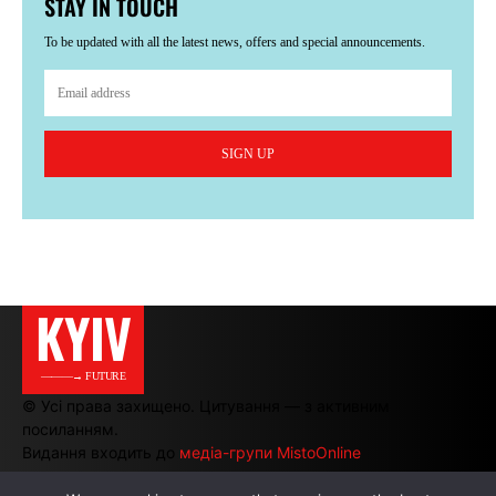
STAY IN TOUCH
To be updated with all the latest news, offers and special announcements.
SIGN UP
KYIV
———→ FUTURE
© Усі права захищено. Цитування — з активним
посиланням.
Видання входить до
медіа-групи MistoOnline