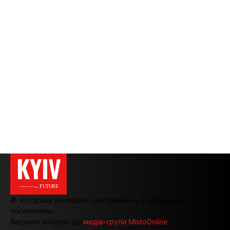
KYIV
———→ FUTURE
© Усі права захищено. Цитування — з активним
посиланням.
Видання входить до
медіа-групи MistoOnline