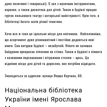
дуже позитивні і товариські). Є зал з музичним інструментами,
караоке, а також дискотека для дітей. Також в будівлі працює
гурток лялькового театру і акторської майстерності. Крім того, в
бібліотеці багато залів різної тематики.
Хоча все ж таки це ідеальне місце для кнігомана. Найголовніше,
що асортимент дуже різноманітний і постійно додаються нові
книги. Сам антураж будівлі – незабутній. Нікого не залишає
байдужим прекрасна ліплення на стінах. Також в будівлі є кімната
з казковими персонажами і вітражною стелею – щось. Це
відмінне місце для дітей та дорослих, яке потрібно відвідати.
Знаходиться за адресою: вулиця Януша Корчака, 60.
Національна бібліотека
України імені Ярослава