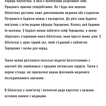
Хороша бібліотека, в якій є величезний асортимент книг.
Працюють приємні співробітники. Як і будь-яка наукова
бібліотека доступна лише дипломованим медикам або студентам.
Потрапити в будівлю можна з екскурсією. До речі сама будівля
пов’язана з ім’ям родини офіцера Терещенко. Колись цей будинок
їм належав. У будівлі можна побачити сейф Терещенка, в якому
зберігають старовинні книги бібліотеки, яким просто немає ціни. У
бібліотеці є дуже гарний зал, який з’єднаний з кабінетом
Терещенко і залом для нарад.
Також можна розглянути польські медичні багатотомники з
анатомії або знайомишся з працями литовських хірургів. Також є
окремі стенди, які присвячені нашим флагманів медичного
післядипломного навчання.
В бібліотеці є комп’ютер і величезні ряди картотек з назвами
всіляких книжок з медицини.