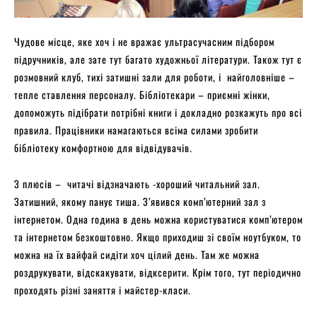
Чудове місце, яке хоч і не вражає ультрасучасним підбором
підручників, але зате тут багато художньої літератури. Також тут є
розмовний клуб, тихі затишні зали для роботи, і найголовніше –
тепле ставлення персоналу. Бібліотекари – приємні жінки,
допоможуть підібрати потрібні книги і докладно розкажуть про всі
правила. Працівники намагаються всіма силами зробити
бібліотеку комфортною для відвідувачів.
З плюсів – читачі відзначають -хороший читальний зал.
Затишний, якому панує тиша. З’явився комп’ютерний зал з
інтернетом. Одна година в день можна користуватися комп’ютером
та інтернетом безкоштовно. Якщо приходиш зі своїм ноутбуком, то
можна на їх вайфай сидіти хоч цілий день. Там же можна
роздрукувати, відскакувати, відксерити. Крім того, тут періодично
проходять різні заняття і майстер-класи.