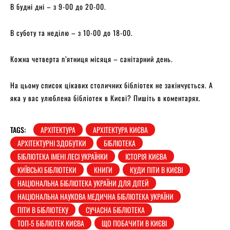
В будні дні – з 9-00 до 20-00.
В суботу та неділю – з 10-00 до 18-00.
Кожна четверта п’ятниця місяця – санітарний день.
На цьому список цікавих столичних бібліотек не закінчується. А
яка у вас улюблена бібліотек в Києві? Пишіть в коментарях.
TAGS:
АРХІТЕКТУРА
АРХІТЕКТУРА КИЄВА
АРХІТЕКТУРНІ ЗДОБУТКИ
БІБЛІОТЕКА
БІБЛІОТЕКА ІМЕНІ ЛЕСІ УКРАЇНКИ
ІСТОРІЯ КИЄВА
КИЇВСЬКІ БІБЛІОТЕКИ
КНИГИ
КУДИ ПІТИ В КИЄВІ
НАЦІОНАЛЬНА БІБЛІОТЕКА УКРАЇНИ ДЛЯ ДІТЕЙ
НАЦІОНАЛЬНА НАУКОВА МЕДИЧНА БІБЛІОТЕКА УКРАЇНИ
ПІТИ В БІБЛІОТЕКУ
СУЧАСНА БІБЛІОТЕКА
ТОП-5 БІБЛІОТЕК КИЄВА
ЩО ПОБАЧИТИ В КИЄВІ