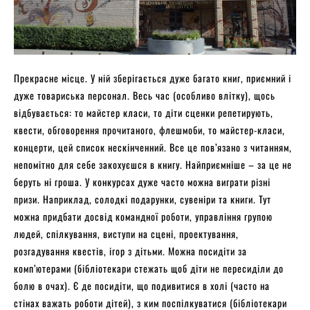
Прекрасне місце. У ній зберігається дуже багато книг, приємний і
дуже товариська персонал. Весь час (особливо влітку), щось
відбувається: то майстер класи, то діти сценки репетирують,
квести, обговорення прочитаного, флешмоби, то майстер-класи,
концерти, цей список нескінченний. Все це пов’язано з читанням,
непомітно для себе закохуєшся в книгу. Найприємніше – за це не
беруть ні гроша. У конкурсах дуже часто можна виграти різні
призи. Наприклад, солодкі подарунки, сувеніри та книги. Тут
можна придбати досвід командної роботи, управління групою
людей, спілкування, виступи на сцені, проектування,
розгадування квестів, ігор з дітьми. Можна посидіти за
комп’ютерами (бібліотекари стежать щоб діти не пересиділи до
болю в очах). Є де посидіти, що подивитися в холі (часто на
стінах важать роботи дітей), з ким поспілкуватися (бібліотекари