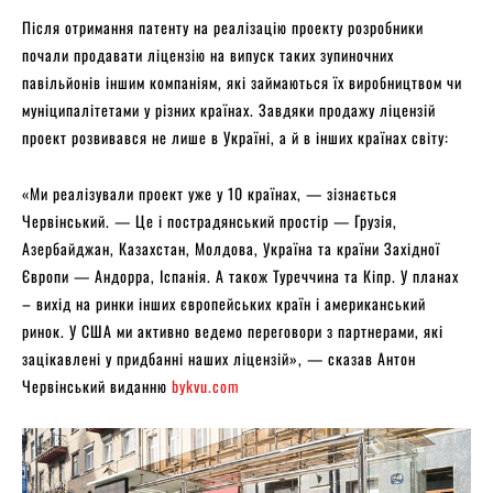
Після отримання патенту на реалізацію проекту розробники
почали продавати ліцензію на випуск таких зупиночних
павільйонів іншим компаніям, які займаються їх виробництвом чи
муніципалітетами у різних країнах. Завдяки продажу ліцензій
проект розвивався не лише в Україні, а й в інших країнах світу:
«Ми реалізували проект уже у 10 країнах, — зізнається
Червінський. — Це і пострадянський простір — Грузія,
Азербайджан, Казахстан, Молдова, Україна та країни Західної
Європи — Андорра, Іспанія. А також Туреччина та Кіпр. У планах
– вихід на ринки інших європейських країн і американський
ринок. У США ми активно ведемо переговори з партнерами, які
зацікавлені у придбанні наших ліцензій», — сказав Антон
Червінський виданню
bykvu.com