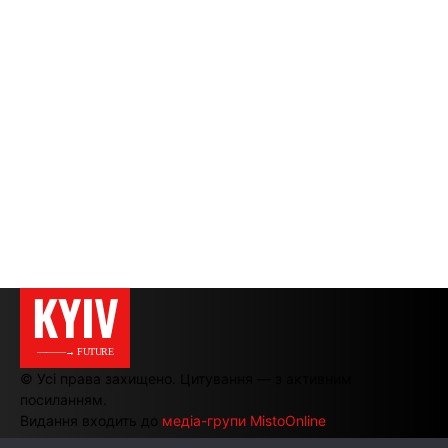
KYIV
———→ FUTURE
© Усі права захищено. Цитування — з активним
посиланням.
Видання входить до
медіа-групи MistoOnline