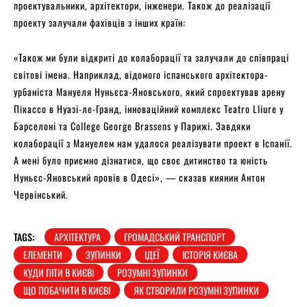
проектувальники, архітектори, інженери. Також до реалізації
проекту залучали фахівців з інших країн:
«Також ми були відкриті до колаборації та залучали до співпраці
світові імена. Наприклад, відомого іспанського архітектора-
урбаніста Мануеля Нуньєса-Яновського, який спроектував арену
Пікассо в Нуазі-ле-Гранд, інноваційний комплекс Teatro Lliure у
Барселоні та College George Brassens у Парижі. Завдяки
колаборації з Мануелем нам удалося реалізувати проект в Іспанії.
А мені було приємно дізнатися, що своє дитинство та юність
Нуньєс-Яновський провів в Одесі», — сказав киянин Антон
Червінський.
TAGS:
АРХІТЕКТУРА
ГРОМАДСЬКИЙ ТРАНСПОРТ
ЕЛЕМЕНТИ
ЗУПИНКИ
ІДЕЇ
ІСТОРІЯ КИЄВА
КУДИ ПІТИ В КИЄВІ
РОЗУМНІ ЗУПИНКИ
ЩО ПОБАЧИТИ В КИЄВІ
ЯК СТВОРИЛИ РОЗУМНІ ЗУПИНКИ