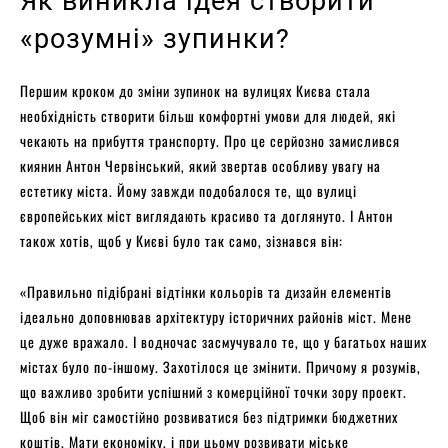
Як виникла ідея створити
«розумні» зупинки?
Першим кроком до зміни зупинок на вулицях Києва стала
необхідність створити більш комфортні умови для людей, які
чекають на прибуття транспорту. Про це серйозно замислився
киянин Антон Червінський, який звертав особливу увагу на
естетику міста. Йому завжди подобалося те, що вулиці
європейських міст виглядають красиво та доглянуто. І Антон
також хотів, щоб у Києві було так само, зізнався він:
«Правильно підібрані відтінки кольорів та дизайн елементів
ідеально доповнював архітектуру історичних районів міст. Мене
це дуже вражало. І водночас засмучувало те, що у багатьох наших
містах було по-іншому. Захотілося це змінити. Причому я розумів,
що важливо зробити успішний з комерційної точки зору проект.
Щоб він міг самостійно розвиватися без підтримки бюджетних
коштів. Мати економіку, і при цьому розвивати міське