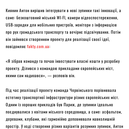
Киянин Антон вирішив інтегрувати в нові зупинки такі інновації, а
саме: безкоштовний міський WI-FI, камери відеоспостереження,
USB-зарядки для мобільних пристроїв, монітори з інформацією
про рух громадського транспорту та вечірнє підсвічування. Потім
він зайнявся створенням проекту для реалізації своєї ідеї,
повідомляє
fakty.com.ua
:
«Я зібрав команду та почав інвестувати власні кошти у розробку
проекту. Ділився з командою прикладами європейських міст,
якими сам надихався», — розповів він.
Під час реалізації проекту команда Червінського порівнювала
естетику транспортної інфраструктури різних європейських міст.
Одним із хороших прикладів був Париж, де зупинки ідеально
поєднувалися з квітами міського середовища, а саме: асфальтом,
деревами, клубами, які гармонійно доповнювали навколишній
простір. У ході створення різних варіантів розумних зупинок, Антон